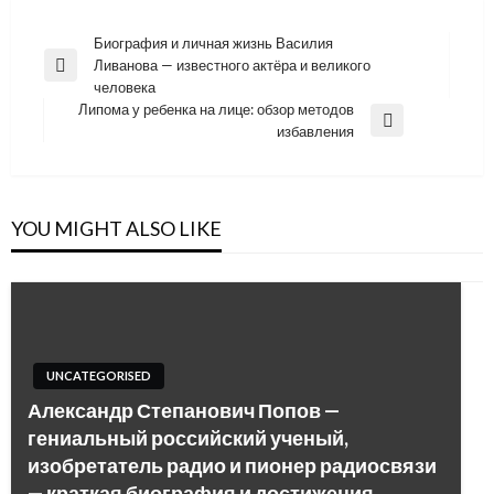
Навигация
Биография и личная жизнь Василия
Ливанова — известного актёра и великого
по
Previous
человека
Post
записям
Липома у ребенка на лице: обзор методов
Next
избавления
Post
YOU MIGHT ALSO LIKE
UNCATEGORISED
Александр Степанович Попов —
гениальный российский ученый,
изобретатель радио и пионер радиосвязи
— краткая биография и достижения