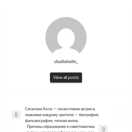
studiohallo_
View all posts
Навигация
Сигалова Алла — талантливая актриса,
знакомая каждому зрителю — биография,
по
Previous
фильмография, личная жизнь
Post
записям
Причины образования и симптоматика
Next