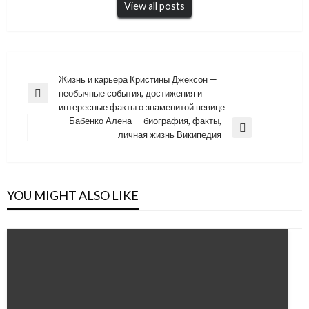
View all posts
Навигация
Жизнь и карьера Кристины Джексон —
необычные события, достижения и
по
Previous
интересные факты о знаменитой певице
Post
записям
Бабенко Алена — биография, факты,
Next
личная жизнь Википедия
Post
YOU MIGHT ALSO LIKE