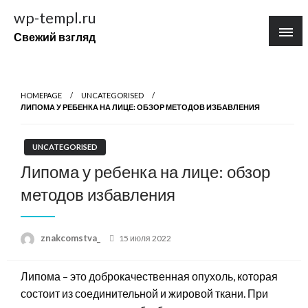
Перейти
wp-templ.ru
к
Свежий взгляд
содержимому
HOMEPAGE
UNCATEGORISED
ЛИПОМА У РЕБЕНКА НА ЛИЦЕ: ОБЗОР МЕТОДОВ ИЗБАВЛЕНИЯ
UNCATEGORISED
Липома у ребенка на лице: обзор
методов избавления
Posted
znakcomstva_
15 июля 2022
on
Липома – это доброкачественная опухоль, которая
состоит из соединительной и жировой ткани. При