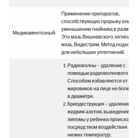
Применение препаратов,
способствующих прорыву или
уменьшению гнойника в размере
Медикаментозный
Это мазь Вишневского, ихтиолов
мазь, Видестрим. Метод подходит
для небольших уплотнений.
Радиоволны – удаление с
помощью радиоволнового нож
Способом избавляются от
жировиков на лице не более 3 
в диаметре.
Криодеструкция – удаление
жидким азотом, выведение
липомы у ребенка происходит
посредством воздействия
низких температур.