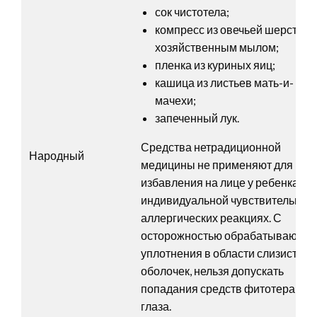
сок чистотела;
компресс из овечьей шерсти с
хозяйственным мылом;
пленка из куриных яиц;
кашица из листьев мать-и-
мачехи;
запеченный лук.
Средства нетрадиционной
Народный
медицины не применяют для
избавления на лице у ребенка пр
индивидуальной чувствительност
аллергических реакциях. С
осторожностью обрабатывают
уплотнения в области слизистых
оболочек, нельзя допускать
попадания средств фитотерапии 
глаза.