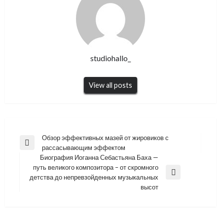
studiohallo_
View all posts
Навигация
Обзор эффективных мазей от жировиков с
Previous
рассасывающим эффектом
по
Post
Биография Иоганна Себастьяна Баха —
записям
путь великого композитора – от скромного
Next
детства до непревзойденных музыкальных
Post
высот