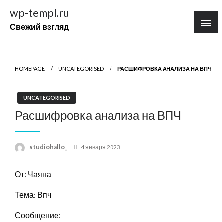
Перейти
wp-templ.ru
к
Свежий взгляд
содержимому
HOMEPAGE
UNCATEGORISED
РАСШИФРОВКА АНАЛИЗА НА ВПЧ
UNCATEGORISED
Расшифровка анализа на ВПЧ
Posted
studiohallo_
4 января 2023
on
От: Чаяна
Тема: Впч
Сообщение: