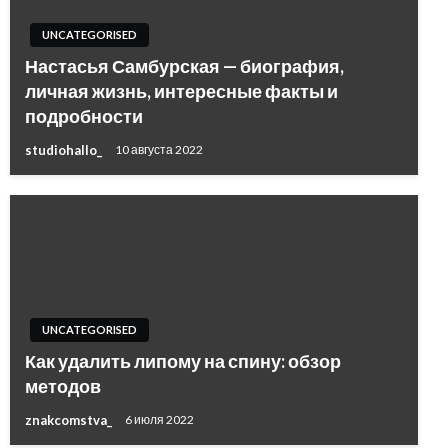
UNCATEGORISED
Настасья Самбурская — биография,
личная жизнь, интересные факты и
подробности
studiohallo_
10 августа 2022
UNCATEGORISED
Как удалить липому на спину: обзор
методов
znakcomstva_
6 июля 2022