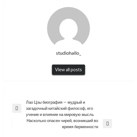
studiohallo_
View all posts
Навигация
Лао Цзы биография — мудрый и
загадочный китайский философ, его
по
Previous
учение и влияние на мировую мысль
Post
записям
Насколько опасен чирей, возникший во
Next
время берменности
Post