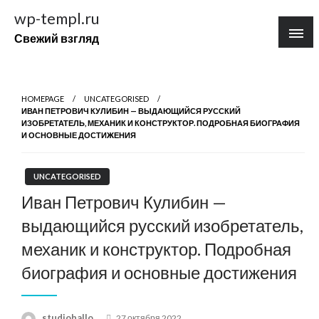
Перейти
wp-templ.ru
к
Свежий взгляд
содержимому
HOMEPAGE
UNCATEGORISED
ИВАН ПЕТРОВИЧ КУЛИБИН — ВЫДАЮЩИЙСЯ РУССКИЙ
ИЗОБРЕТАТЕЛЬ, МЕХАНИК И КОНСТРУКТОР. ПОДРОБНАЯ БИОГРАФИЯ
И ОСНОВНЫЕ ДОСТИЖЕНИЯ
UNCATEGORISED
Иван Петрович Кулибин —
выдающийся русский изобретатель,
механик и конструктор. Подробная
биография и основные достижения
Posted
studiohallo_
27 октября 2022