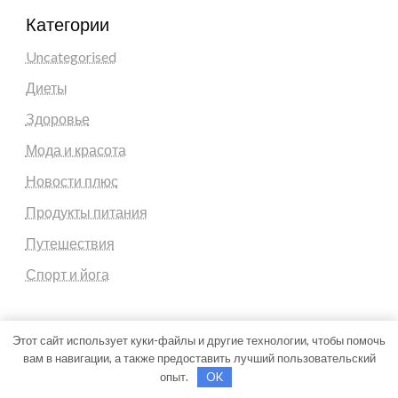
Категории
Uncategorised
Диеты
Здоровье
Мода и красота
Новости плюс
Продукты питания
Путешествия
Спорт и йога
Этот сайт использует куки-файлы и другие технологии, чтобы помочь
вам в навигации, а также предоставить лучший пользовательский
Theme by Silk Themes
опыт.
OK