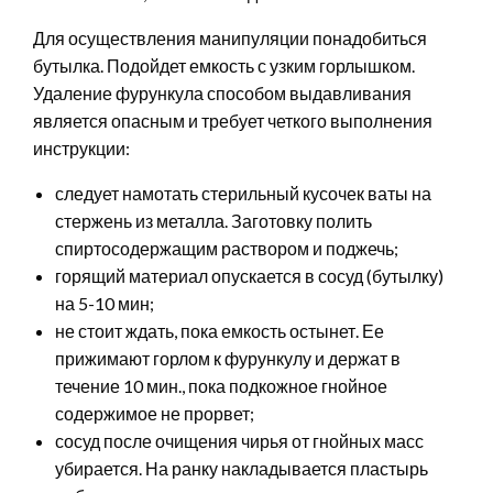
Для осуществления манипуляции понадобиться
бутылка. Подойдет емкость с узким горлышком.
Удаление фурункула способом выдавливания
является опасным и требует четкого выполнения
инструкции:
следует намотать стерильный кусочек ваты на
стержень из металла. Заготовку полить
спиртосодержащим раствором и поджечь;
горящий материал опускается в сосуд (бутылку)
на 5-10 мин;
не стоит ждать, пока емкость остынет. Ее
прижимают горлом к фурункулу и держат в
течение 10 мин., пока подкожное гнойное
содержимое не прорвет;
сосуд после очищения чирья от гнойных масс
убирается. На ранку накладывается пластырь