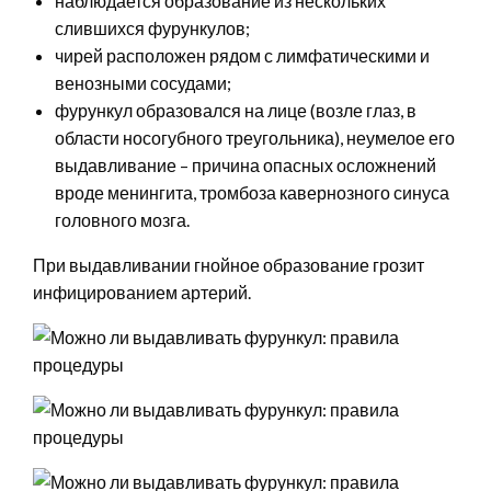
наблюдается образование из нескольких
слившихся фурункулов;
чирей расположен рядом с лимфатическими и
венозными сосудами;
фурункул образовался на лице (возле глаз, в
области носогубного треугольника), неумелое его
выдавливание – причина опасных осложнений
вроде менингита, тромбоза кавернозного синуса
головного мозга.
При выдавливании гнойное образование грозит
инфицированием артерий.