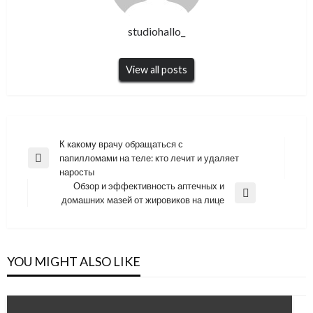
studiohallo_
View all posts
Навигация
К какому врачу обращаться с
папилломами на теле: кто лечит и удаляет
по
Previous
наросты
Post
записям
Обзор и эффективность аптечных и
Next
домашних мазей от жировиков на лице
Post
YOU MIGHT ALSO LIKE