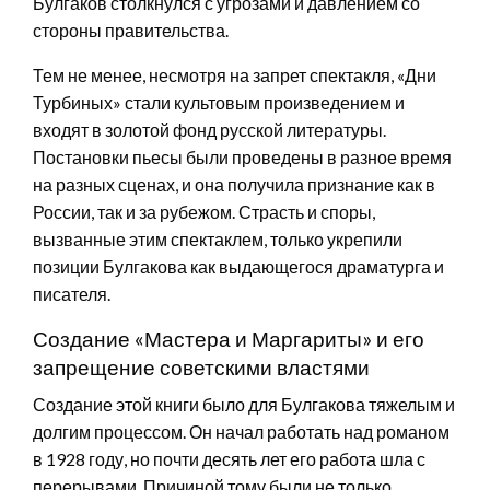
Булгаков столкнулся с угрозами и давлением со
стороны правительства.
Тем не менее, несмотря на запрет спектакля, «Дни
Турбиных» стали культовым произведением и
входят в золотой фонд русской литературы.
Постановки пьесы были проведены в разное время
на разных сценах, и она получила признание как в
России, так и за рубежом. Страсть и споры,
вызванные этим спектаклем, только укрепили
позиции Булгакова как выдающегося драматурга и
писателя.
Создание «Мастера и Маргариты» и его
запрещение советскими властями
Создание этой книги было для Булгакова тяжелым и
долгим процессом. Он начал работать над романом
в 1928 году, но почти десять лет его работа шла с
перерывами. Причиной тому были не только