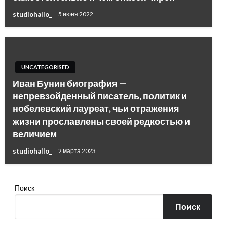
studiohallo_
5 июня 2022
UNCATEGORISED
Иван Бунин биография —
непревзойденный писатель, политик и
нобелевский лауреат, чьи отражения
жизни прославлены своей редкостью и
величием
studiohallo_
2 марта 2023
Поиск
Поиск