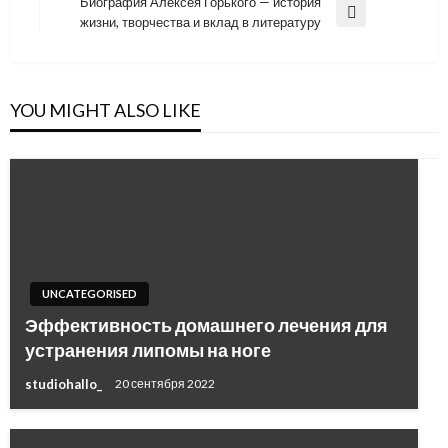
записям
Биография Алексея Горького — история
Next
жизни, творчества и вклад в литературу
Post
YOU MIGHT ALSO LIKE
UNCATEGORISED
Эффективность домашнего лечения для
устранения липомы на ноге
studiohallo_
20 сентября 2022