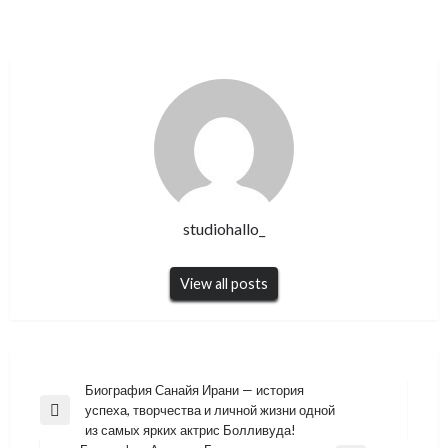
studiohallo_
View all posts
Навигация
Биография Санайя Ирани — история
успеха, творчества и личной жизни одной
по
Previous
из самых ярких актрис Болливуда!
Post