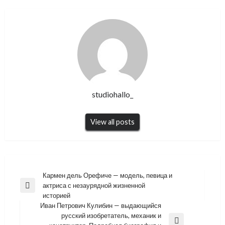
studiohallo_
View all posts
Навигация
Кармен дель Орефиче — модель, певица и
актриса с незаурядной жизненной
по
Previous
историей
Post
записям
Иван Петрович Кулибин — выдающийся
русский изобретатель, механик и
Next