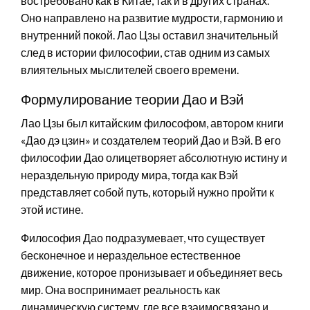
востребовано как в Китае, так и в других странах.
Оно направлено на развитие мудрости, гармонию и
внутренний покой. Лао Цзы оставил значительный
след в истории философии, став одним из самых
влиятельных мыслителей своего времени.
Формулирование теории Дао и Вэй
Лао Цзы был китайским философом, автором книги
«Дао дэ цзин» и создателем теорий Дао и Вэй. В его
философии Дао олицетворяет абсолютную истину и
нераздельную природу мира, тогда как Вэй
представляет собой путь, который нужно пройти к
этой истине.
Философия Дао подразумевает, что существует
бесконечное и нераздельное естественное
движение, которое пронизывает и объединяет весь
мир. Она воспринимает реальность как
динамическую систему, где все взаимосвязано и