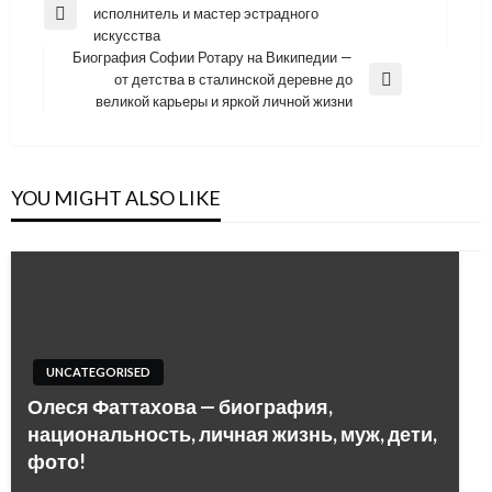
исполнитель и мастер эстрадного
по
Previous
искусства
Post
записям
Биография Софии Ротару на Википедии —
от детства в сталинской деревне до
Next
великой карьеры и яркой личной жизни
Post
YOU MIGHT ALSO LIKE
UNCATEGORISED
Олеся Фаттахова — биография,
национальность, личная жизнь, муж, дети,
фото!