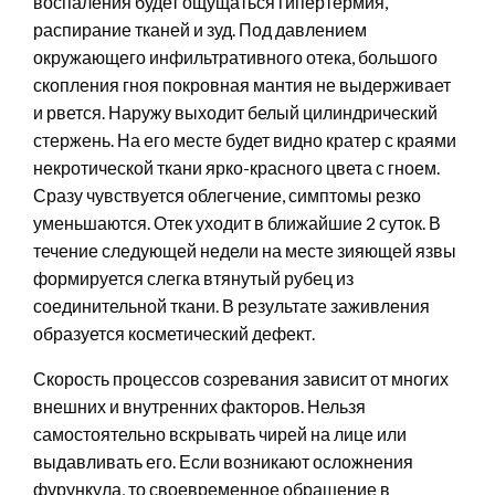
воспаления будет ощущаться гипертермия,
распирание тканей и зуд. Под давлением
окружающего инфильтративного отека, большого
скопления гноя покровная мантия не выдерживает
и рвется. Наружу выходит белый цилиндрический
стержень. На его месте будет видно кратер с краями
некротической ткани ярко-красного цвета с гноем.
Сразу чувствуется облегчение, симптомы резко
уменьшаются. Отек уходит в ближайшие 2 суток. В
течение следующей недели на месте зияющей язвы
формируется слегка втянутый рубец из
соединительной ткани. В результате заживления
образуется косметический дефект.
Скорость процессов созревания зависит от многих
внешних и внутренних факторов. Нельзя
самостоятельно вскрывать чирей на лице или
выдавливать его. Если возникают осложнения
фурункула, то своевременное обращение в