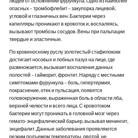
людей от осложнений фурункула. Одно из наиболее
опасных – тромбофлебит – закупорка лицевой,
угловой и глазничных вен. Бактерии через
капилляры проникают в кровоток и, воспаляясь,
вызывают тромбозы сосудов. Вены при пальпации
твердые и эластичные.
По кровеносному руслу золотистый стафилококк
достигает носовых и лобных пазух на лице, где
размножается, вызывает воспаления данных
полостей – гайморит, фронтит. Наряду с местными
симптомами фурункула – боль, гипертермия,
покраснение, отек и пульсация, появятся
головокружение, выраженная боль в области лба,
верхней челюсти и всего лица. С кровотоком
бактерии могут проникать в головной мозг через
гемато-энцефалический барьер, вызывая менингит,
энцефалит. Данные заболевания проявляются
резким подъемом температуры, рвотой, не