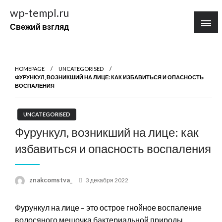
Перейти
wp-templ.ru
к
Свежий взгляд
содержимому
HOMEPAGE
UNCATEGORISED
ФУРУНКУЛ, ВОЗНИКШИЙ НА ЛИЦЕ: КАК ИЗБАВИТЬСЯ И ОПАСНОСТЬ
ВОСПАЛЕНИЯ
UNCATEGORISED
Фурункул, возникший на лице: как
избавиться и опасность воспаления
Posted
znakcomstva_
3 декабря 2022
on
Фурункул на лице – это острое гнойное воспаление
волосяного мешочка бактериальной природы,