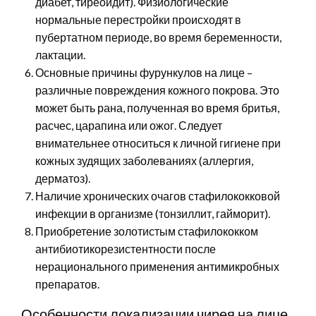
диабет, тиреоидит). Физиологические
нормальные перестройки происходят в
пубертатном периоде, во время беременности,
лактации.
Основные причины фурункулов на лице –
различные повреждения кожного покрова. Это
может быть рана, полученная во время бритья,
расчес, царапина или ожог. Следует
внимательнее относиться к личной гигиене при
кожных зудящих заболеваниях (аллергия,
дерматоз).
Наличие хронических очагов стафилококковой
инфекции в организме (тонзиллит, гайморит).
Приобретение золотистым стафилококком
антибиотикорезистентности после
нерационального применения антимикробных
препаратов.
Особенности локализации чирея на лице