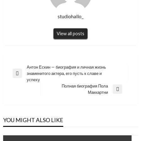
studiohallo_
View all posts
Навигация
Антон Ескин — биография и личная жизнь
знаменитого актера, его пусть к славе и
по
Previous
успеху
Post
записям
Полная биография Пола
Next
Маккартни
Post
YOU MIGHT ALSO LIKE