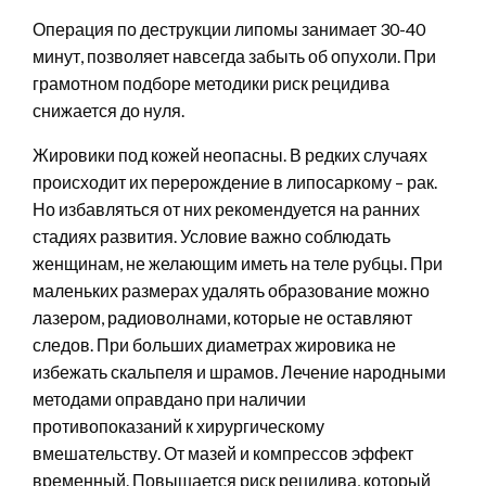
Операция по деструкции липомы занимает 30-40
минут, позволяет навсегда забыть об опухоли. При
грамотном подборе методики риск рецидива
снижается до нуля.
Жировики под кожей неопасны. В редких случаях
происходит их перерождение в липосаркому – рак.
Но избавляться от них рекомендуется на ранних
стадиях развития. Условие важно соблюдать
женщинам, не желающим иметь на теле рубцы. При
маленьких размерах удалять образование можно
лазером, радиоволнами, которые не оставляют
следов. При больших диаметрах жировика не
избежать скальпеля и шрамов. Лечение народными
методами оправдано при наличии
противопоказаний к хирургическому
вмешательству. От мазей и компрессов эффект
временный. Повышается риск рецидива, который