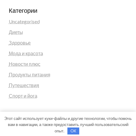
Категории
Uncategorised
Диеты
Здоровье
Мода и красота
Новости плюс
Продукты питания
Путешествия
Спорт и йога
Этот сайт использует куки-файлы и другие технологии, чтобы помочь
вам в навигации, а также предоставить лучший пользовательский
Theme by Silk Themes
опыт.
OK