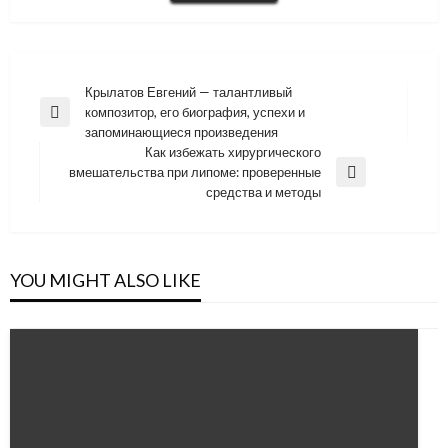
Навигация
Крылатов Евгений — талантливый
композитор, его биография, успехи и
по
Previous
запоминающиеся произведения
Post
записям
Как избежать хирургического
вмешательства при липоме: проверенные
Next
средства и методы
Post
YOU MIGHT ALSO LIKE