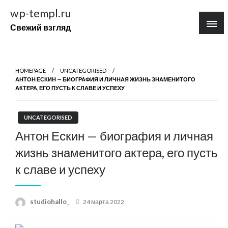
Перейти
wp-templ.ru
к
Свежий взгляд
содержимому
HOMEPAGE
UNCATEGORISED
АНТОН ЕСКИН — БИОГРАФИЯ И ЛИЧНАЯ ЖИЗНЬ ЗНАМЕНИТОГО
АКТЕРА, ЕГО ПУСТЬ К СЛАВЕ И УСПЕХУ
UNCATEGORISED
Антон Ескин — биография и личная
жизнь знаменитого актера, его пусть
к славе и успеху
Posted
studiohallo_
24 марта 2022
on