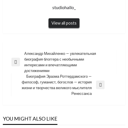
studiohallo_
View all posts
Навигация
Александр Михайленко — увлекательная
биография блоггера с необычными
по
Previous
интересами и впечатляющими
записям
Post
достижениями
Биография Эразма Роттердамского —
философ, гуманист, богослов — история
Next
жизни и творчества великого мыслителя
Post
Ренессанса
YOU MIGHT ALSO LIKE