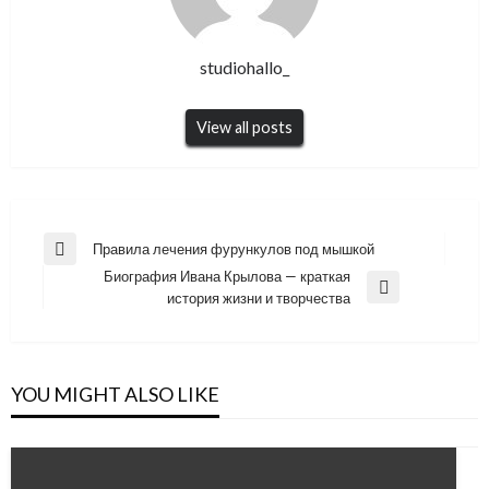
studiohallo_
View all posts
Навигация
Правила лечения фурункулов под мышкой
Previous
по
Биография Ивана Крылова — краткая
Post
Next
история жизни и творчества
записям
Post
YOU MIGHT ALSO LIKE