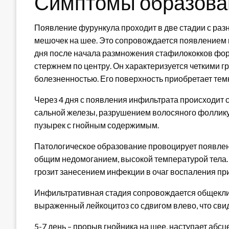
Симптомы образова
Появление фурункула проходит в две стадии с ра
мешочек на шее. Это сопровождается появлением н
дня после начала размножения стафилококков фор
стержнем по центру. Он характеризуется четкими г
болезненностью. Его поверхность приобретает тем
Через 4 дня с появления инфильтрата происходит 
сальной железы, разрушением волосяного фоллику
пузырек с гнойным содержимым.
Патологическое образование провоцирует появлен
общим недомоганием, высокой температурой тела. 
грозит занесением инфекции в очаг воспаления при
Инфильтративная стадия сопровождается общекли
выраженный лейкоцитоз со сдвигом влево, что сви
5-7 день – прорыв гнойника на шее, наступает аб