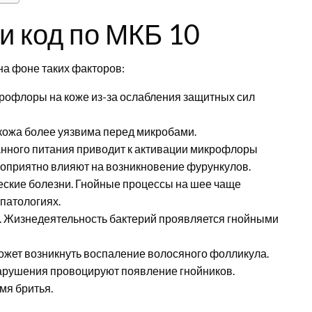
и код по МКБ 10
 на фоне таких факторов:
рофлоры на коже из-за ослабления защитных сил
кожа более уязвима перед микробами.
нного питания приводит к активации микрофлоры
гоприятно влияют на возникновение фурункулов.
еские болезни. Гнойные процессы на шее чаще
опатологиях.
 Жизнедеятельность бактерий проявляется гнойными
ожет возникнуть воспаление волосяного фолликула.
арушения провоцируют появление гнойников.
мя бритья.