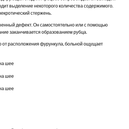
одит выделение некоторого количества содержимого.
некротический стержень.
венный дефект. Он самостоятельно или с помощью
ание заканчивается образованием рубца.
мо от расположения фурункула, больной ощущает