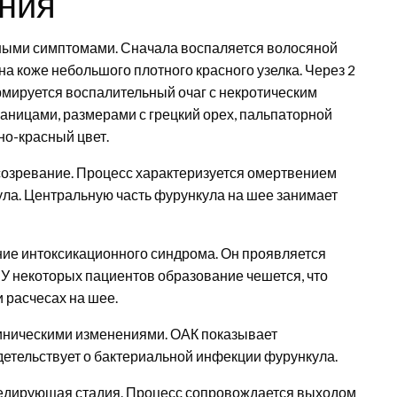
ния
зными симптомами. Сначала воспаляется волосяной
а коже небольшого плотного красного узелка. Через 2
мируется воспалительный очаг с некротическим
раницами, размерами с грецкий орех, пальпаторной
но-красный цвет.
созревание. Процесс характеризуется омертвением
ла. Центральную часть фурункула на шее занимает
ие интоксикационного синдрома. Он проявляется
У некоторых пациентов образование чешется, что
 расчесах на шее.
ническими изменениями. ОАК показывает
детельствует о бактериальной инфекции фурункула.
сцедирующая стадия. Процесс сопровождается выходом