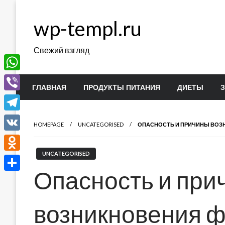
Перейти
к
wp-templ.ru
содержимому
Свежий взгляд
WhatsApp
ГЛАВНАЯ
ПРОДУКТЫ ПИТАНИЯ
ДИЕТЫ
Viber
Telegram
HOMEPAGE
UNCATEGORISED
ОПАСНОСТЬ И ПРИЧИНЫ ВОЗ
VK
UNCATEGORISED
Odnoklassniki
Опасность и при
Отправить
возникновения ф