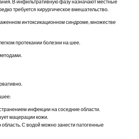
вания. В инфильтративную фазу назначают местные
редко требуется хирургическое вмешательство.
раженном интоксикационном синдроме, множестве
егком протекании болезни на шее.
методами.
рвативно.
 шее:
странением инфекции на соседние области.
вует мацерации кожи.
 область. С водой можно занести патогенные