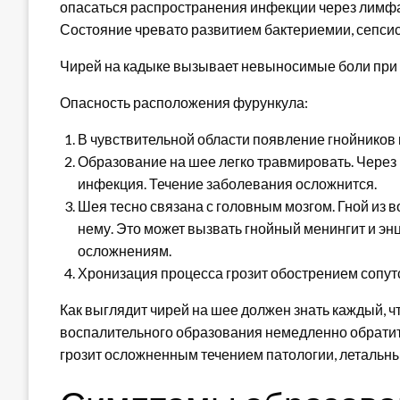
опасаться распространения инфекции через лимфат
Состояние чревато развитием бактериемии, сепсис
Чирей на кадыке вызывает невыносимые боли при г
Опасность расположения фурункула:
В чувствительной области появление гнойников 
Образование на шее легко травмировать. Через
инфекция. Течение заболевания осложнится.
Шея тесно связана с головным мозгом. Гной из 
нему. Это может вызвать гнойный менингит и эн
осложнениям.
Хронизация процесса грозит обострением сопу
Как выглядит чирей на шее должен знать каждый, 
воспалительного образования немедленно обратит
грозит осложненным течением патологии, летальн