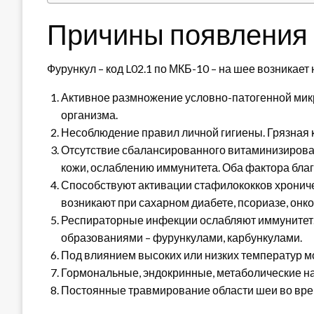
Причины появления 
Фурункул – код L02.1 по МКБ-10 – на шее возникает
Активное размножение условно-патогенной мик
организма.
Несоблюдение правил личной гигиены. Грязная 
Отсутствие сбалансированного витаминизирова
кожи, ослаблению иммунитета. Оба фактора бла
Способствуют активации стафилококков хронич
возникают при сахарном диабете, псориазе, онк
Респираторные инфекции ослабляют иммунитет.
образованиями – фурункулами, карбункулами.
Под влиянием высоких или низких температур м
Гормональные, эндокринные, метаболические н
Постоянные травмирование области шеи во вре