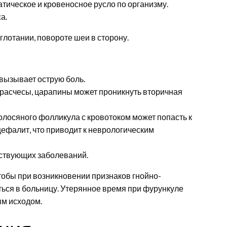
ическое и кровеносное русло по организму.
а.
лотании, повороте шеи в сторону.
вызывает острую боль.
 расчесы, царапины может проникнуть вторичная
волосяного фолликула с кровотоком может попасть к
цефалит, что приводит к неврологическим
тствующих заболеваний.
чтобы при возникновении признаков гнойно-
ься в больницу. Утерянное время при фурункуле
ым исходом.