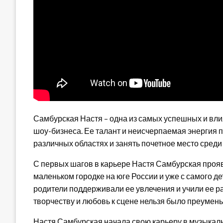
Самбурская Настя – одна из самых успешных и вл
шоу-бизнеса. Ее талант и неисчерпаемая энергия 
различных областях и занять почетное место среди
С первых шагов в карьере Настя Самбурская прояв
маленьком городке на юге России и уже с самого де
родители поддерживали ее увлечения и учили ее 
творчеству и любовь к сцене нельзя было преумен
Настя Самбурская начала свою карьеру в музыкаль