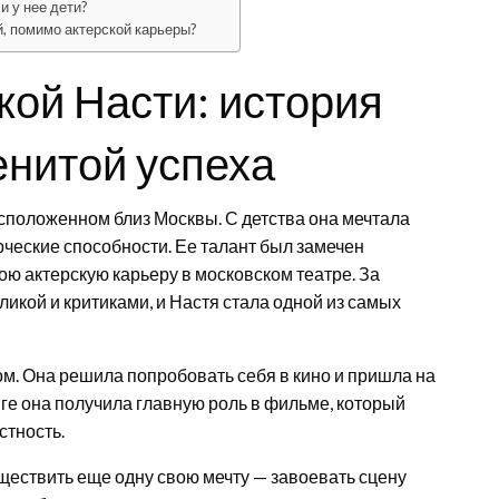
и у нее дети?
, помимо актерской карьеры?
ой Насти: история
енитой успеха
сположенном близ Москвы. С детства она мечтала
рческие способности. Ее талант был замечен
ою актерскую карьеру в московском театре. За
икой и критиками, и Настя стала одной из самых
ом. Она решила попробовать себя в кино и пришла на
нге она получила главную роль в фильме, который
стность.
ществить еще одну свою мечту — завоевать сцену