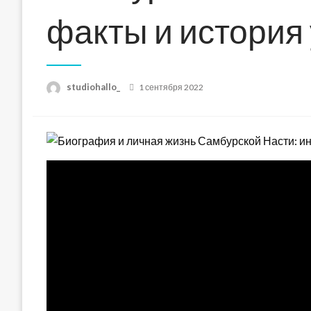
факты и история
Posted
studiohallo_
1 сентября 2022
on