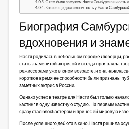
С кем была замужем Настя Самбурская и есть л
Какие еще достижения есть у Насти Самбурской
Биография Самбурск
вдохновения и знам
Настя родилась в небольшом городке Люберцы, ра
стать знаменитой актрисой и всегда проявляла тво
режиссерами уже в юном возрасте, и она начала св
короткое время ее способности были признаны публ
заметных актрис в России.
Однако успех в театре для Насти был только начал
кастинг в одну известную студию. На первым касти
сразу стал блокбастером и принес ей мировую изве
После успешного дебюта в кино, Настя решила осу