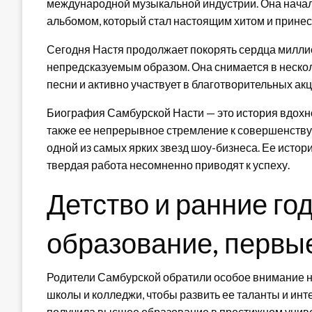
международной музыкальной индустрии. Она нача
альбомом, который стал настоящим хитом и принес
Сегодня Настя продолжает покорять сердца милли
непредсказуемым образом. Она снимается в неско
песни и активно участвует в благотворительных акц
Биография Самбурской Насти — это история вдохнов
также ее непрерывное стремление к совершенству 
одной из самых ярких звезд шоу-бизнеса. Ее истори
твердая работа несомненно приводят к успеху.
Детство и ранние го
образование, первые
Родители Самбурской обратили особое внимание н
школы и колледжи, чтобы развить ее таланты и ин
получила высшее образование в престижном универс