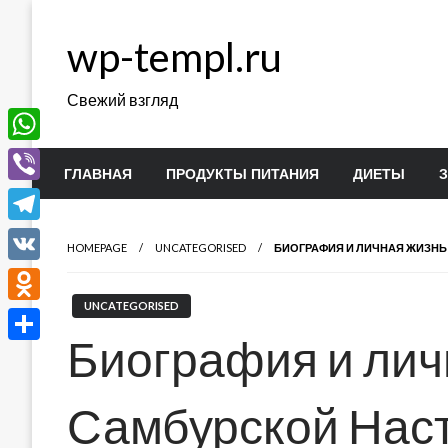
Перейти
к
wp-templ.ru
содержимому
Свежий взгляд
WhatsApp
ГЛАВНАЯ
ПРОДУКТЫ ПИТАНИЯ
ДИЕТЫ
Viber
Telegram
HOMEPAGE
UNCATEGORISED
БИОГРАФИЯ И ЛИЧНАЯ ЖИЗНЬ
VK
UNCATEGORISED
Odnoklassniki
Биография и лич
Отправить
Самбурской Нас