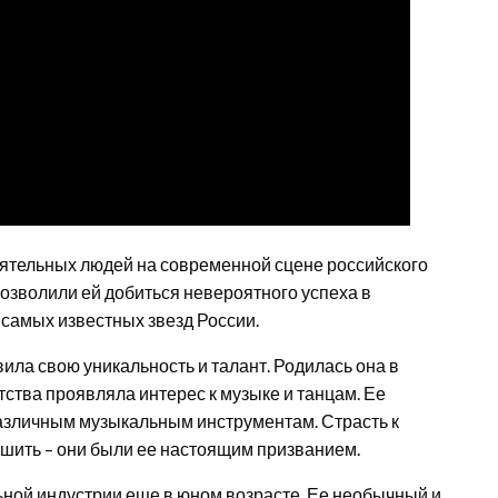
иятельных людей на современной сцене российского
позволили ей добиться невероятного успеха в
 самых известных звезд России.
ила свою уникальность и талант. Родилась она в
тства проявляла интерес к музыке и танцам. Ее
различным музыкальным инструментам. Страсть к
ьшить – они были ее настоящим призванием.
ной индустрии еще в юном возрасте. Ее необычный и