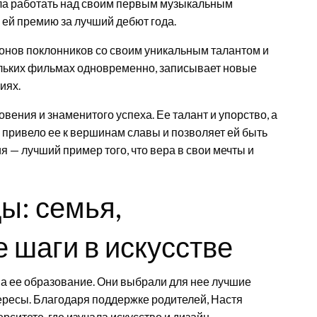
ла работать над своим первым музыкальным
 ей премию за лучший дебют года.
онов поклонников со своим уникальным талантом и
льких фильмах одновременно, записывает новые
иях.
ения и знаменитого успеха. Ее талант и упорство, а
привело ее к вершинам славы и позволяет ей быть
я — лучший пример того, что вера в свои мечты и
ды: семья,
 шаги в искусстве
а ее образование. Они выбрали для нее лучшие
тересы. Благодаря поддержке родителей, Настя
итете, где изучала искусство и дизайн.