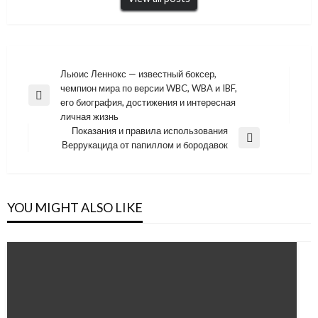
Навигация
Льюис Леннокс — известный боксер,
чемпион мира по версии WBC, WBA и IBF,
по
Previous
его биография, достижения и интересная
записям
Post
личная жизнь
Показания и правила использования
Next
Веррукацида от папиллом и бородавок
Post
YOU MIGHT ALSO LIKE