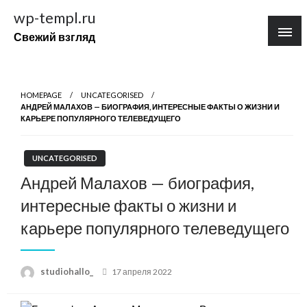
Перейти
wp-templ.ru
к
Свежий взгляд
содержимому
HOMEPAGE
UNCATEGORISED
АНДРЕЙ МАЛАХОВ — БИОГРАФИЯ, ИНТЕРЕСНЫЕ ФАКТЫ О ЖИЗНИ И
КАРЬЕРЕ ПОПУЛЯРНОГО ТЕЛЕВЕДУЩЕГО
UNCATEGORISED
Андрей Малахов — биография,
интересные факты о жизни и
карьере популярного телеведущего
Posted
studiohallo_
17 апреля 2022
on