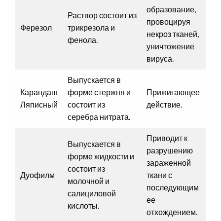
образование,
Раствор состоит из
провоцируя
Ферезол
трикрезола и
некроз тканей,
фенола.
уничтожение
вируса.
Выпускается в
Карандаш
форме стержня и
Прижигающее
Ляписный
состоит из
действие.
серебра нитрата.
Приводит к
Выпускается в
разрушению
форме жидкости и
зараженной
состоит из
Дуофилм
ткани с
молочной и
последующим
салициловой
ее
кислоты.
отхождением.