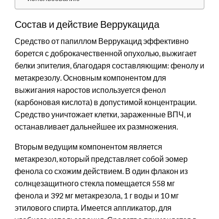
Состав и действие Веррукацида
Средство от папиллом Веррукацид эффективно
борется с доброкачественной опухолью, выжигает
белки эпителия, благодаря составляющим: фенолу и
метакрезолу. Основным компонентом для
выжигания наростов используется фенол
(карбоновая кислота) в допустимой концентрации.
Средство уничтожает клетки, зараженные ВПЧ, и
останавливает дальнейшее их размножения.
Вторым ведущим компонентом является
метакрезол, который представляет собой эомер
фенола со схожим действием. В один флакон из
солнцезащитного стекла помещается 558 мг
фенола и 392 мг метакрезола, 1 г воды и 10 мг
этилового спирта. Имеется аппликатор, для