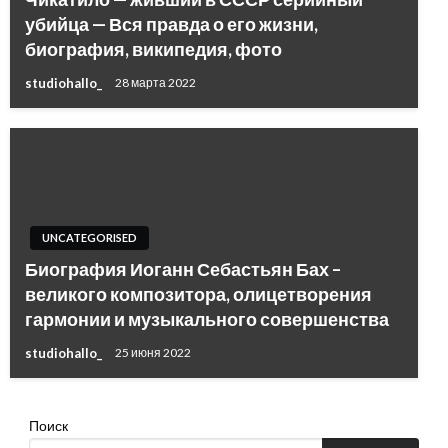
убийца — Вся правда о его жизни,
биография, википедия, фото
studiohallo_
28 марта 2022
UNCATEGORISED
Биография Иоганн Себастьян Бах –
великого композитора, олицетворения
гармонии и музыкального совершенства
studiohallo_
25 июня 2022
Поиск