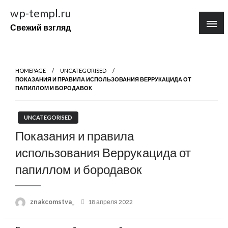
Перейти
wp-templ.ru
к
Свежий взгляд
содержимому
HOMEPAGE
UNCATEGORISED
ПОКАЗАНИЯ И ПРАВИЛА ИСПОЛЬЗОВАНИЯ ВЕРРУКАЦИДА ОТ
ПАПИЛЛОМ И БОРОДАВОК
UNCATEGORISED
Показания и правила
использования Веррукацида от
папиллом и бородавок
Posted
znakcomstva_
18 апреля 2022
on