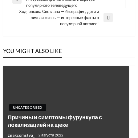
по
Previous
популярного телеведущего
Post
записям
Ходченкова Светлана — биография, дети и
личная жизнь — интересные факты о
Next
популярной актрисе!
Post
YOU MIGHT ALSO LIKE
UNCATEGORISED
Причины и симптомы фурункула с
локализацией на щеке
znakcomstva_
2 августа 2022