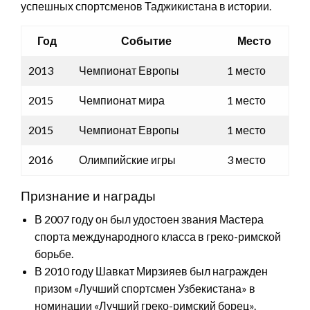
успешных спортсменов Таджикистана в истории.
Год
Событие
Место
2013
Чемпионат Европы
1 место
2015
Чемпионат мира
1 место
2015
Чемпионат Европы
1 место
2016
Олимпийские игры
3 место
Признание и награды
В 2007 году он был удостоен звания Мастера
спорта международного класса в греко-римской
борьбе.
В 2010 году Шавкат Мирзияев был награжден
призом «Лучший спортсмен Узбекистана» в
номинации «Лучший греко-римский борец».