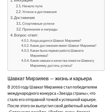
Начало пути
Успехи и достижения
Достижения
Спортивные успехи
Признание и награды
Вопрос-ответ:
Когда родился Шавкат Мирзияев?
Какие достижения имеет Шавкат Мирзияев?
Какая была первая работа Шавката
Мирзияева?
Какие навыки и качества помогли Шавкату
Мирзияеву достичь успеха?
Шавкат Мирзияев — жизнь и карьера
В 2010 году Шавкат Мирзияев стал победителем
международного конкурса «Звезда страны», что
стало его отправной точкой к успешной карьере.
После этого он выпустил свой дебютный альбом
«Севги жуда кучайди» (Любовь очень близка),