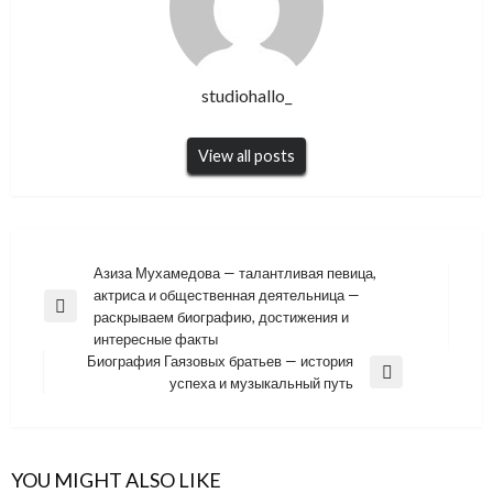
studiohallo_
View all posts
Навигация
Азиза Мухамедова — талантливая певица,
актриса и общественная деятельница —
по
Previous
раскрываем биографию, достижения и
записям
Post
интересные факты
Биография Гаязовых братьев — история
Next
успеха и музыкальный путь
Post
YOU MIGHT ALSO LIKE