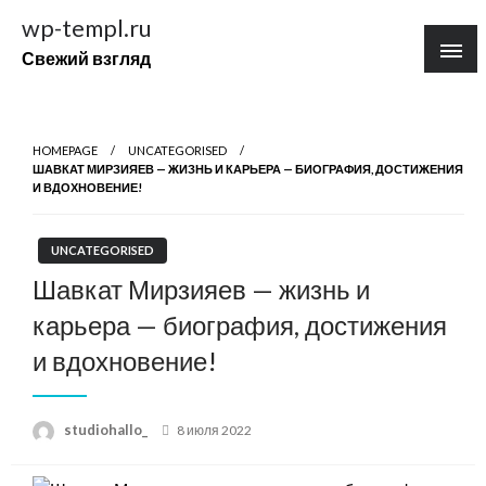
Перейти
wp-templ.ru
к
Свежий взгляд
содержимому
HOMEPAGE
UNCATEGORISED
ШАВКАТ МИРЗИЯЕВ — ЖИЗНЬ И КАРЬЕРА — БИОГРАФИЯ, ДОСТИЖЕНИЯ
И ВДОХНОВЕНИЕ!
UNCATEGORISED
Шавкат Мирзияев — жизнь и
карьера — биография, достижения
и вдохновение!
Posted
studiohallo_
8 июля 2022
on