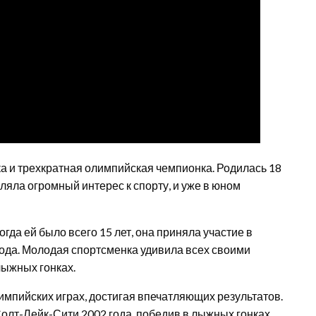
а и трехкратная олимпийская чемпионка. Родилась 18
вляла огромный интерес к спорту, и уже в юном
гда ей было всего 15 лет, она приняла участие в
года. Молодая спортсменка удивила всех своими
лыжных гонках.
импийских играх, достигая впечатляющих результатов.
олт-Лейк-Сити 2002 года, победив в лыжных гонках