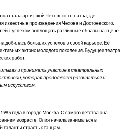
она стала артисткой Чеховского театра, где
ая известные произведения Чехова и Достоевского.
 ей с успехом воплощать различные образы на сцене.
на добилась больших успехов в своей карьере. Её
ективных актрис молодого поколения. Будущее театра
еских работ.
ильмах и принимать участие в театральных
 актрисой, которая продолжает развиваться и
вым искусством.
1985 года в городе Москва. С самого детства она
в раннем возрасте Юлия начала заниматься в
 талант и страсть к танцам.