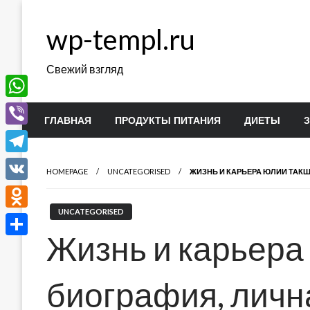
Перейти
к
wp-templ.ru
содержимому
Свежий взгляд
WhatsApp
ГЛАВНАЯ
ПРОДУКТЫ ПИТАНИЯ
ДИЕТЫ
Viber
Telegram
HOMEPAGE
UNCATEGORISED
ЖИЗНЬ И КАРЬЕРА ЮЛИИ ТАК
VK
UNCATEGORISED
Odnoklassniki
Жизнь и карьер
Отправить
биография, личн