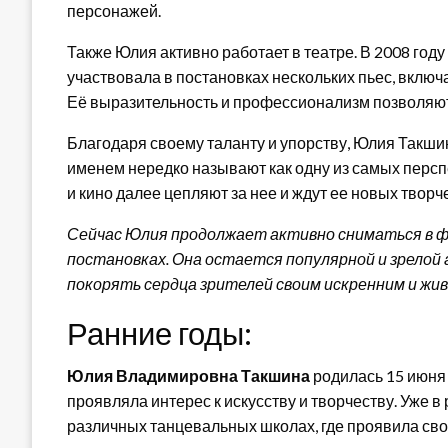
персонажей.
Также Юлия активно работает в театре. В 2008 году 
участвовала в постановках нескольких пьес, включ
Её выразительность и профессионализм позволяют
Благодаря своему таланту и упорству, Юлия Такши
именем нередко называют как одну из самых персп
и кино далее цепляют за нее и ждут ее новых творч
Сейчас Юлия продолжает активно сниматься в ф
постановках. Она остается популярной и зрелой
покорять сердца зрителей своим искренним и жи
Ранние годы:
Юлия Владимировна Такшина
родилась 15 июня 
проявляла интерес к искусству и творчеству. Уже 
различных танцевальных школах, где проявила свой