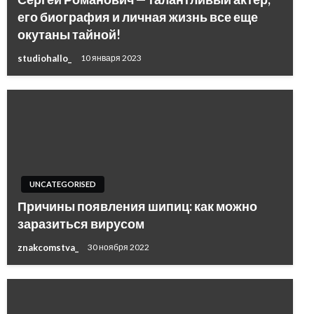
его биография и личная жизнь все еще
окутаны тайной!
studiohallo_
10 января 2023
UNCATEGORISED
Причины появления шипиц: как можно
заразиться вирусом
znakcomstva_
30 ноября 2022