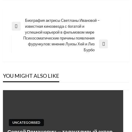
Навигация
Биография актрисы Светланы Ивановой –
известная кинозвезда с богатой и
по
Previous
успешной карьерой в фильмовом мире
Post
записям
Психосоматические причины появления
фурункулов: мнение Луизы Хей и Лиз
Next
Бурбо
Post
YOU MIGHT ALSO LIKE
UNCATEGORISED
Сергей Романович — талантливый актер,