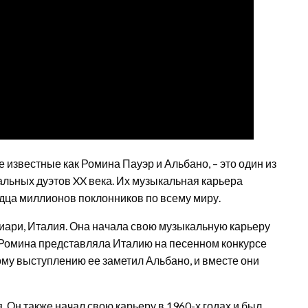
известные как Ромина Пауэр и Альбано, – это один из
льных дуэтов XX века. Их музыкальная карьера
ердца миллионов поклонников по всему миру.
лиари, Италия. Она начала свою музыкальную карьеру
оду Ромина представляла Италию на песенном конкурсе
ому выступлению ее заметил Альбано, и вместе они
. Он также начал свою карьеру в 1960-х годах и был