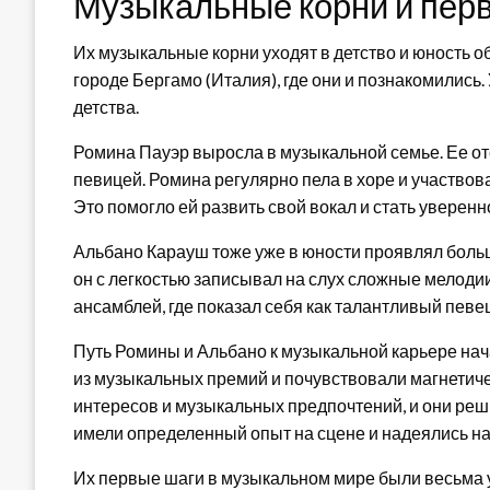
Музыкальные корни и пер
Их музыкальные корни уходят в детство и юность о
городе Бергамо (Италия), где они и познакомились.
детства.
Ромина Пауэр выросла в музыкальной семье. Ее от
певицей. Ромина регулярно пела в хоре и участвов
Это помогло ей развить свой вокал и стать уверенн
Альбано Карауш тоже уже в юности проявлял большо
он с легкостью записывал на слух сложные мелодии
ансамблей, где показал себя как талантливый певец
Путь Ромины и Альбано к музыкальной карьере нача
из музыкальных премий и почувствовали магнетичес
интересов и музыкальных предпочтений, и они реш
имели определенный опыт на сцене и надеялись на
Их первые шаги в музыкальном мире были весьма 