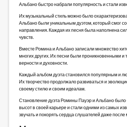
Альбано быстро набрали популярность и стали изв
Их музыкальный стиль можно было охарактеризовать
Альбано были уникальным дуэтом, который смог со
направления. Каждая их песня была наполнена си
чувств.
Вместе Ромина и Альбано записали множество хитов, т
многих других. Их песни были проникновенными и 
верности и духовности.
Каждый альбом дуэта становился популярным и л
Их творчество продолжало развиваться и эволюцио
своему стилю и своим идеалам.
Становление дуэта Ромины Пауэр и Альбано было 
высот в своей карьере и стали одними из самых и
звучать и покорять сердца слушателей даже после 