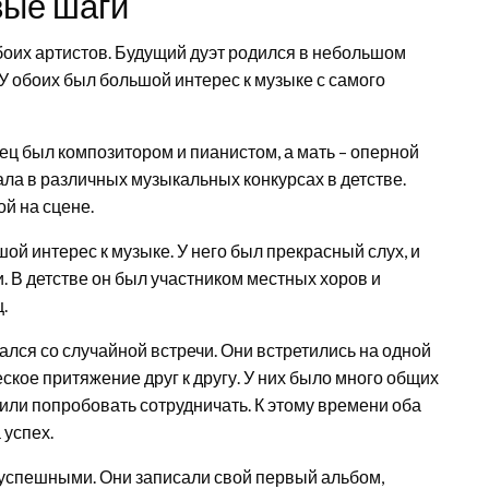
вые шаги
боих артистов. Будущий дуэт родился в небольшом
 У обоих был большой интерес к музыке с самого
ец был композитором и пианистом, а мать – оперной
ала в различных музыкальных конкурсах в детстве.
ой на сцене.
й интерес к музыке. У него был прекрасный слух, и
. В детстве он был участником местных хоров и
.
лся со случайной встречи. Они встретились на одной
кое притяжение друг к другу. У них было много общих
или попробовать сотрудничать. К этому времени оба
 успех.
успешными. Они записали свой первый альбом,