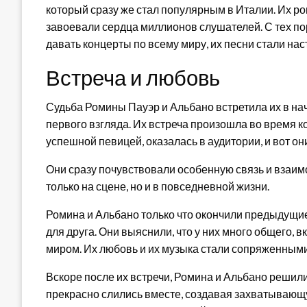
который сразу же стал популярным в Италии. Их р
завоевали сердца миллионов слушателей. С тех п
давать концерты по всему миру, их песни стали на
Встреча и любовь
Судьба Ромины Пауэр и Альбано встретила их в нач
первого взгляда. Их встреча произошла во время к
успешной певицей, оказалась в аудитории, и вот они
Они сразу почувствовали особенную связь и взаим
только на сцене, но и в повседневной жизни.
Ромина и Альбано только что окончили предыдущие
для друга. Они выяснили, что у них много общего, в
миром. Их любовь и их музыка стали сопряженными
Вскоре после их встречи, Ромина и Альбано решили
прекрасно слились вместе, создавая захватывающ