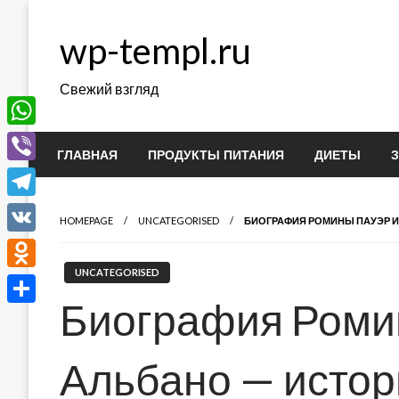
Перейти
к
wp-templ.ru
содержимому
Свежий взгляд
WhatsApp
ГЛАВНАЯ
ПРОДУКТЫ ПИТАНИЯ
ДИЕТЫ
Viber
Telegram
HOMEPAGE
UNCATEGORISED
БИОГРАФИЯ РОМИНЫ ПАУЭР И
VK
UNCATEGORISED
Odnoklassniki
Биография Роми
Отправить
Альбано — истор