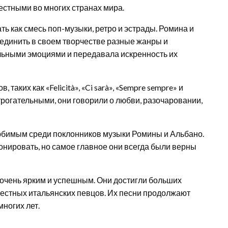
естными во многих странах мира.
 как смесь поп-музыки, ретро и эстрады. Ромина и
единить в своем творчестве разные жанры и
льными эмоциями и передавала искренность их
аких как «Felicità», «Ci sarà», «Sempre sempre» и
трогательными, они говорили о любви, разочаровании,
юбимым среди поклонников музыки Ромины и Альбано.
нировать, но самое главное они всегда были верны
очень ярким и успешным. Они достигли больших
звестных итальянских певцов. Их песни продолжают
многих лет.