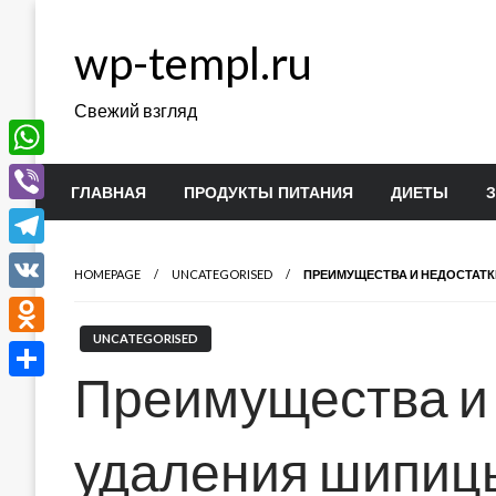
Перейти
к
wp-templ.ru
содержимому
Свежий взгляд
WhatsApp
ГЛАВНАЯ
ПРОДУКТЫ ПИТАНИЯ
ДИЕТЫ
Viber
Telegram
HOMEPAGE
UNCATEGORISED
ПРЕИМУЩЕСТВА И НЕДОСТАТК
VK
UNCATEGORISED
Odnoklassniki
Преимущества и 
Отправить
удаления шипицы