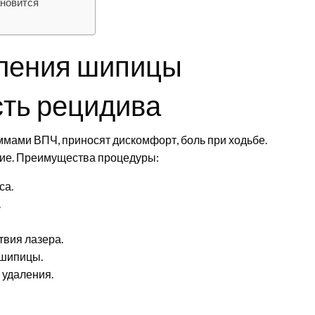
ановится
ления шипицы
сть рецидива
ами ВПЧ, приносят дискомфорт, боль при ходьбе.
ние. Преимущества процедуры:
са.
.
твия лазера.
 шипицы.
 удаления.