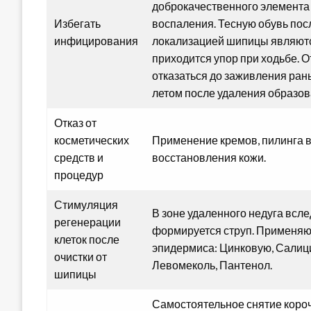
доброкачественного элемента
Избегать
воспаления. Тесную обувь пос
инфицирования
локализацией шипицы являются 
приходится упор при ходьбе. 
отказаться до заживления ран
летом после удаления образов
Отказ от
косметических
Применение кремов, пилинга 
средств и
восстановления кожи.
процедур
Стимуляция
В зоне удаленного недуга всл
регенерации
формируется струп. Применяю
клеток после
эпидермиса: Цинковую, Салиц
очистки от
Левомеколь, Пантенол.
шипицы
Самостоятельное снятие короч