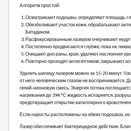
Алгоритм простой:
Осматривают подошвы, определяют площадь, г
Обезболивают участок кожи, обрабатывают анти
Бетадином.
Расфокусированным лазером очерчивают недуг,
Постепенно продвигаются глубже, пока не ликв
Очищают дно раны, края, удаляют наслоения оро
Повторно проходят антисептиком, закрывают ас
Удалить шипицу лазером можно за 15-20 минут. Ча
от него человеческим глазом не воспринимается. 
гелий-неоновую смесь. Энергия потока поглощается
нагревания до 394 °С жидкость испаряется, разруша
предотвращает открытие капиллярного кровотечен
Если наросты расположены на обеих подошвах, их
Лазер обеспечивает бактерицидное действие. Бла