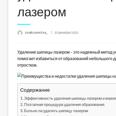
лазером
Posted
znakcomstva_
10 декабря 2022
on
Удаление шипицы лазером – это надежный метод у
помогает избавиться от образований небольшого д
отростков.
Содержание
Эффективность удаления шипицы лазером и вероя
Поэтапная процедура удаления образования
Больно ли удалять шипицу лазером