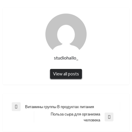
studiohallo_
View all posts
Навигация
Витамины группы В продуктах питания
Previous
по
Польза сыра для организма
Post
Next
человека
записям
Post