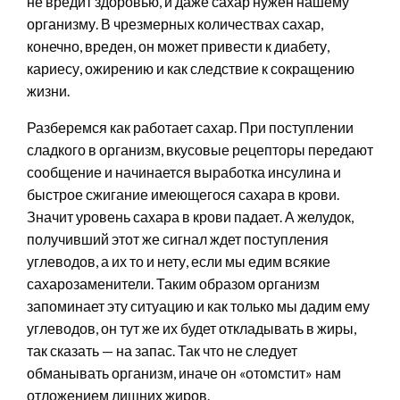
не вредит здоровью, и даже сахар нужен нашему
организму. В чрезмерных количествах сахар,
конечно, вреден, он может привести к диабету,
кариесу, ожирению и как следствие к сокращению
жизни.
Разберемся как работает сахар. При поступлении
сладкого в организм, вкусовые рецепторы передают
сообщение и начинается выработка инсулина и
быстрое сжигание имеющегося сахара в крови.
Значит уровень сахара в крови падает. А желудок,
получивший этот же сигнал ждет поступления
углеводов, а их то и нету, если мы едим всякие
сахарозаменители. Таким образом организм
запоминает эту ситуацию и как только мы дадим ему
углеводов, он тут же их будет откладывать в жиры,
так сказать — на запас. Так что не следует
обманывать организм, иначе он «отомстит» нам
отложением лишних жиров.