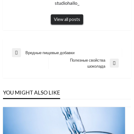
studiohallo_
View all posts
Навигация
Вредные пищевые добавки
Previous
по
Полезные свойства
Post
Next
шоколада
записям
Post
YOU MIGHT ALSO LIKE