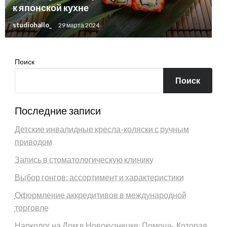
к японской кухне
studiohallo_
29 марта 2024
Поиск
Поиск
Последние записи
Детские инвалидные кресла-коляски с ручным
приводом
Запись в стоматологическую клинику
Выбор гонгов: ассортимент и характеристики
Оформление аккредитивов в международной
торговле
Нарколог на Дом в Новокузнецке: Помощь, Которая