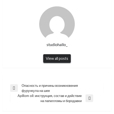
studiohallo_
View all posts
Навигация
Опасность и причины возникновения
Previous
фурункула на шее
по
Post
Apillom oil: инструкция, состав и действие
записям
Next
на папилломы и бородавки
Post