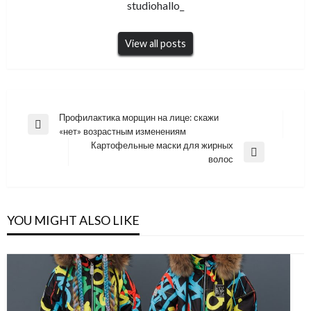
studiohallo_
View all posts
Навигация
Профилактика морщин на лице: скажи
Previous
«нет» возрастным изменениям
по
Post
Картофельные маски для жирных
записям
Next
волос
Post
YOU MIGHT ALSO LIKE