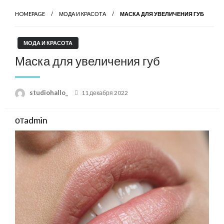
HOMEPAGE
МОДА И КРАСОТА
МАСКА ДЛЯ УВЕЛИЧЕНИЯ ГУБ
МОДА И КРАСОТА
Маска для увеличения губ
Posted
studiohallo_
11 декабря 2022
on
отadmin