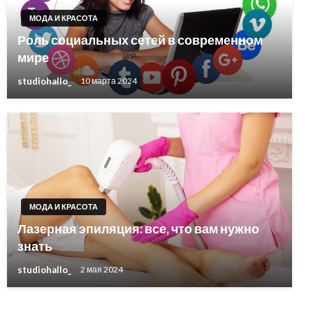
МОДА И КРАСОТА
Роль социальных сетей в современном
мире
studiohallo_
10 марта 2024
МОДА И КРАСОТА
Лазерная эпиляция: все, что вам нужно
знать
studiohallo_
2 мая 2024