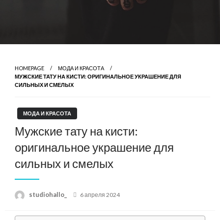
HOMEPAGE
МОДА И КРАСОТА
МУЖСКИЕ ТАТУ НА КИСТИ: ОРИГИНАЛЬНОЕ УКРАШЕНИЕ ДЛЯ
СИЛЬНЫХ И СМЕЛЫХ
МОДА И КРАСОТА
Мужские тату на кисти:
оригинальное украшение для
сильных и смелых
Posted
studiohallo_
6 апреля 2024
on