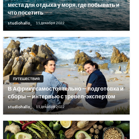
места для отдыха у моря, где побывать и
что посетить
studiohallo_
11 декабря 2022
ПУТЕШЕСТВИЯ
В Африку самостоятельно — подготовка и
сборы — интервью с тревел-экспертом
studiohallo_
11 декабря 2022