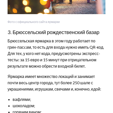
Фото с официального сайта ярмарки
3. Брюссельский рождественский базар
Брюссельская ярмарка в этом году работает по
грин-пасcам, то есть для входа нужно иметь QR-код.
Для тех, у кого нет кода, предусмотрены экспресс-
тесты: за 15 евро и 15 минут при отрицательном
результате можно обрести входной билет.
Ярмарка имеет множество локаций и занимает
почти весь центр города, тут более 250 шале с
украшениями, игрушкам, свечами и, конечно, едой:
вафлями;
шоколадом;
горячим вином;