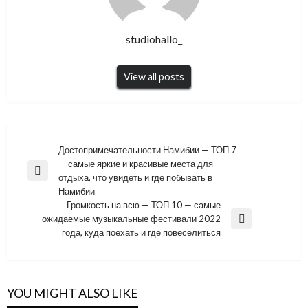
studiohallo_
View all posts
Навигация
Достопримечательности Намибии — ТОП 7
— самые яркие и красивые места для
по
Previous
отдыха, что увидеть и где побывать в
записям
Post
Намибии
Громкость на всю — ТОП 10 — самые
ожидаемые музыкальные фестивали 2022
Next
года, куда поехать и где повеселиться
Post
YOU MIGHT ALSO LIKE