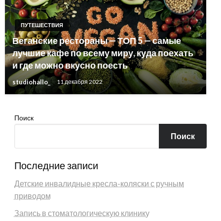
ПУТЕШЕСТВИЯ
Веганские рестораны — ТОП 5 — самые
лучшие кафе по всему миру, куда поехать
и где можно вкусно поесть
studiohallo_
11 декабря 2022
Поиск
Поиск
Последние записи
Детские инвалидные кресла-коляски с ручным
приводом
Запись в стоматологическую клинику