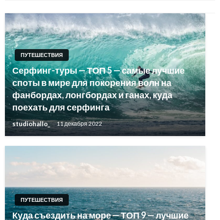
ПУТЕШЕСТВИЯ
Серфинг-туры — ТОП 5 — самые лучшие
споты в мире для покорения волн на
фанбордах, лонгбордах и ганах, куда
поехать для серфинга
studiohallo_
11 декабря 2022
ПУТЕШЕСТВИЯ
Куда съездить на море — ТОП 9 — лучшие