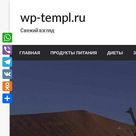
Перейти
к
wp-templ.ru
содержимому
Свежий взгляд
WhatsApp
ГЛАВНАЯ
ПРОДУКТЫ ПИТАНИЯ
ДИЕТЫ
Viber
Telegram
VK
Odnoklassniki
Отправить