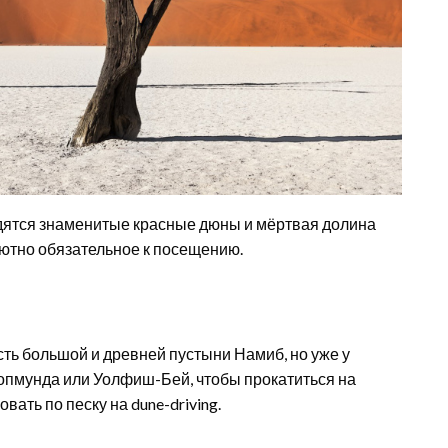
одятся знаменитые красные дюны и мёртвая долина
ютно обязательное к посещению.
сть большой и древней пустыни Намиб, но уже у
опмунда или Уолфиш-Бей, чтобы прокатиться на
ть по песку на dune-driving.