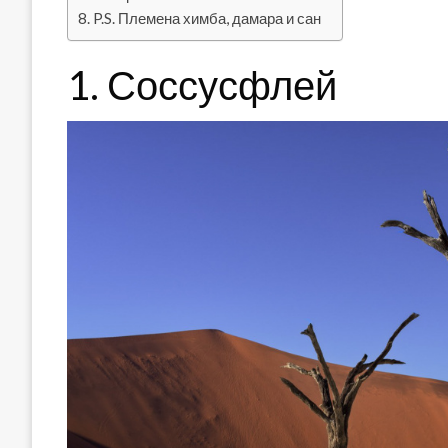
P.S. Племена химба, дамара и сан
1. Соссусфлей