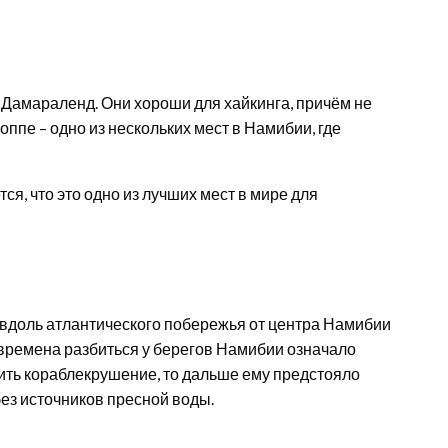
Дамараленд. Они хороши для хайкинга, причём не
ппе – одно из нескольких мест в Намибии, где
я, что это одно из лучших мест в мире для
 вдоль атлантического побережья от центра Намибии
е времена разбиться у берегов Намибии означало
ить кораблекрушение, то дальше ему предстояло
ез источников пресной воды.