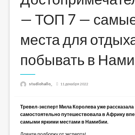
— ТОП 7 — самые
места для отдыха
побывать в Нам
Posted
studiohallo_
11 декабря 2022
on
Тревел-эксперт Мила Королева уже рассказала н
самостоятельно путешествовала в Африку впе
самыми яркими местами в Намибии.
Ловите подборку от эксперта!