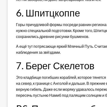
6. Шпитцкоппе
Горы причудливой формы посреди равнин региона 
нужно специальной подготовки. Кроме того, Шпитцко
сохранились древние рисунки бушменов.
А ещё тут потрясающе яркий Млечный Путь. Считаетс
наблюдения за звёздами.
7. Берег Скелетов
Это кладбище погибших кораблей, которое тянется
на север, к границе с Анголой и дальше. В прежни
верную гибель. Даже если моряку удавалось переж
пересечь пустыню Намиб под палящим солнцем и б