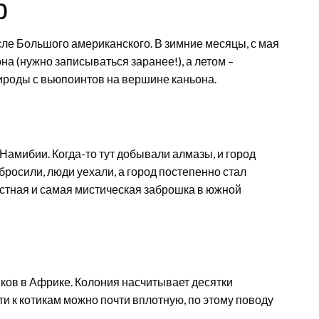
р
сле Большого американского. В зимние месяцы, с мая
на (нужно записываться заранее!), а летом –
роды с вьюпоинтов на вершине каньона.
Намибии. Когда-то тут добывали алмазы, и город
бросили, люди уехали, а город постепенно стал
стная и самая мистическая заброшка в южной
ков в Африке. Колония насчитывает десятки
ти к котикам можно почти вплотную, по этому поводу