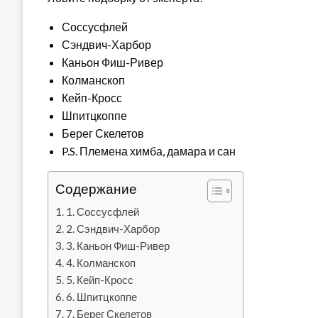
Соссусфлей
Сэндвич-Харбор
Каньон Фиш-Ривер
Колманскоп
Кейп-Кросс
Шпитцкоппе
Берег Скелетов
P.S. Племена химба, дамара и сан
Содержание
1. Соссусфлей
2. Сэндвич-Харбор
3. Каньон Фиш-Ривер
4. Колманскоп
5. Кейп-Кросс
6. Шпитцкоппе
7. Берег Скелетов