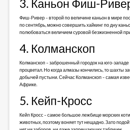
3. Каньон Фиш-Риве
Фиш-Ривер – второй по величине каньон в мире по
по сентябрь, можно совершить хайкинг по дну каньо
полюбоваться величием суровой безжизненной при
4. Колманскоп
Колманскоп – заброшенный городок на юго-западе 
процветал. Но когда алмазы кончились, то шахты за
добычей пустыни. Сейчас Колманскоп – самая изве
Африке.
5. Кейп-Кросс
Кейп Кросс – самое большое лежбище морских коти
животных, поэтому воняет тут нещадно. Зато подой
нет ни заборов, ни даже запрещающих табличек.