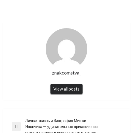
znakcomstva_
View all posts
Навигация
Личная жизнь и биография Мишки
Япончика — удивительные приключения,
по
Previous
секреты успеха и невероятные открытия