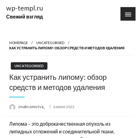
Перейти
wp-templ.ru
к
Свежий взгляд
содержимому
HOMEPAGE
UNCATEGORISED
КАК УСТРАНИТЬ ЛИПОМУ: ОБЗОР СРЕДСТВ И МЕТОДОВ УДАЛЕНИЯ
UNCATEGORISED
Как устранить липому: обзор
средств и методов удаления
Posted
znakcomstva_
6 июня 2022
on
Липома – это доброкачественная опухоль из
липидных отложений и соединительной ткани,