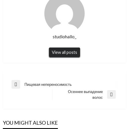
studiohallo_
View all posts
Навигация
Пищевая непереносимость
Previous
по
Осеннее выпадение
Post
Next
волос
записям
Post
YOU MIGHT ALSO LIKE