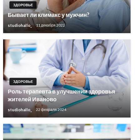
ЗДОРОВЬЕ
Бывает ли климакс у мужчин?
studiohallo_
11 декабря 2022
ЗДОРОВЬЕ
Роль терапевта в улучшении здоровья
жителей Иваново
studiohallo_
22 февраля 2024