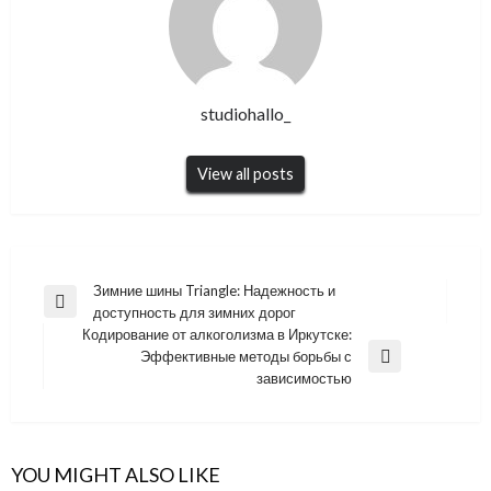
studiohallo_
View all posts
Навигация
Зимние шины Triangle: Надежность и
Previous
доступность для зимних дорог
по
Post
Кодирование от алкоголизма в Иркутске:
записям
Эффективные методы борьбы с
Next
зависимостью
Post
YOU MIGHT ALSO LIKE