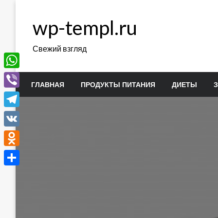
Перейти
к
wp-templ.ru
содержимому
Свежий взгляд
WhatsApp
ГЛАВНАЯ
ПРОДУКТЫ ПИТАНИЯ
ДИЕТЫ
Viber
Telegram
VK
Odnoklassniki
Отправить