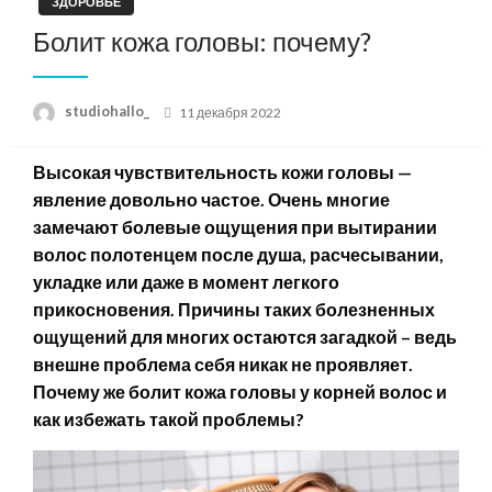
ЗДОРОВЬЕ
Болит кожа головы: почему?
Posted
studiohallo_
11 декабря 2022
on
Высокая чувствительность кожи головы —
явление довольно частое. Очень многие
замечают болевые ощущения при вытирании
волос полотенцем после душа, расчесывании,
укладке или даже в момент легкого
прикосновения. Причины таких болезненных
ощущений для многих остаются загадкой – ведь
внешне проблема себя никак не проявляет.
Почему же болит кожа головы у корней волос и
как избежать такой проблемы?