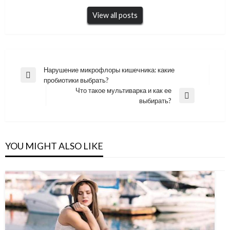
View all posts
Навигация
Нарушение микрофлоры кишечника: какие
Previous
пробиотики выбрать?
по
Post
Что такое мультиварка и как ее
записям
Next
выбирать?
Post
YOU MIGHT ALSO LIKE