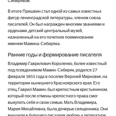
Сибиряком.
В итоге Пришвин стал одной из самых известных
фигур ленинградской литературы, членом союза
писателей. Он был награжден многими званиями и
орденами, детский центральный музей,
назначенный на его почетное поименование
именем Мамина-Сибиряка.
Ранние годы и формирование писателя
Владимир Гаврилович Короленко, более известный
под псевдонимом Мамин-Сибиряк, родился 27
февраля 1855 года в поселке Верхней Мирновке, на
территории нынешнего Красноярского края. Его
отец, Гаврил Мамин, был крепостным крестьянином,
который после отмены крепостного права смог
выкупить себя и свою семью. Мать Владимира,
Мария Михайловна, была дочерью священника. Они
внушили в будущего писателя любовь к литературе