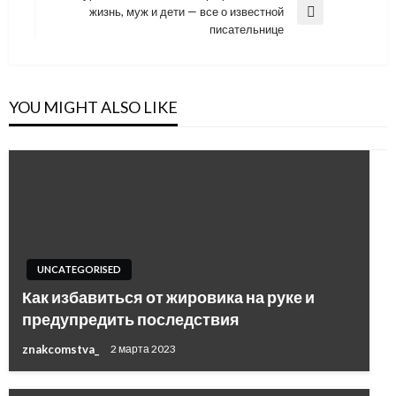
записям
жизнь, муж и дети — все о известной
Next
писательнице
Post
YOU MIGHT ALSO LIKE
UNCATEGORISED
Как избавиться от жировика на руке и
предупредить последствия
znakcomstva_
2 марта 2023