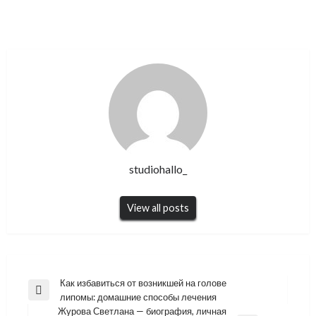
studiohallo_
View all posts
Навигация
Как избавиться от возникшей на голове
Previous
липомы: домашние способы лечения
по
Post
Журова Светлана — биография, личная