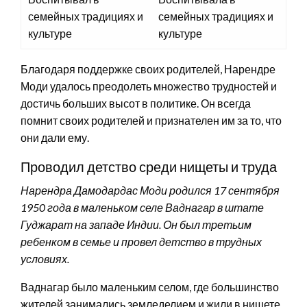
семейных традициях и
семейных традициях и
культуре
культуре
Благодаря поддержке своих родителей, Нарендре
Моди удалось преодолеть множество трудностей и
достичь больших высот в политике. Он всегда
помнит своих родителей и признателен им за то, что
они дали ему.
Проводил детство среди нищеты и труда
Нарендра Дамодардас Моди родился 17 сентября
1950 года в маленьком селе Ваднагар в штате
Гуджарат на западе Индии. Он был третьим
ребенком в семье и провел детство в трудных
условиях.
Ваднагар было маленьким селом, где большинство
жителей занимались земледелием и жили в нищете.