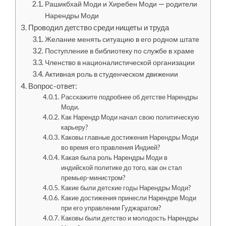
Рашикбхай Моди и Хиребен Моди — родители
Нарендры Моди
Проводил детство среди нищеты и труда
Желание менять ситуацию в его родном штате
Поступление в библиотеку по службе в храме
Членство в националистической организации
Активная роль в студенческом движении
Вопрос-ответ:
Расскажите подробнее об детстве Нарендры
Моди.
Как Нарендр Моди начал свою политическую
карьеру?
Каковы главные достижения Нарендры Моди
во время его правления Индией?
Какая была роль Нарендры Моди в
индийской политике до того, как он стал
премьер-министром?
Какие были детские годы Нарендры Моди?
Какие достижения принесли Нарендре Моди
при его управлении Гуджаратом?
Каковы были детство и молодость Нарендры