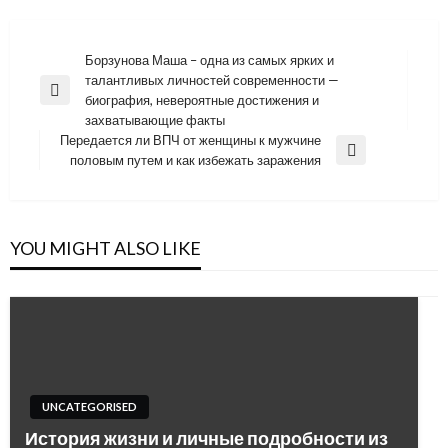
Навигация
Борзунова Маша – одна из самых ярких и
талантливых личностей современности —
по
Previous
биография, невероятные достижения и
записям
Post
захватывающие факты
Передается ли ВПЧ от женщины к мужчине
Next
половым путем и как избежать заражения
Post
YOU MIGHT ALSO LIKE
UNCATEGORISED
История жизни и личные подробности из