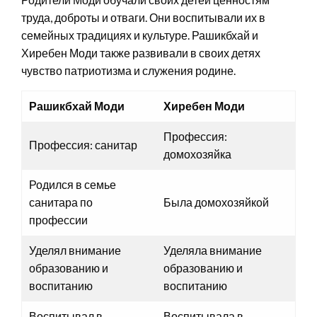
труда, доброты и отваги. Они воспитывали их в
семейных традициях и культуре. Рашикбхай и
Хиребен Моди также развивали в своих детях
чувство патриотизма и служения родине.
Рашикбхай Моди
Хиребен Моди
Профессия:
Профессия: санитар
домохозяйка
Родился в семье
санитара по
Была домохозяйкой
профессии
Уделял внимание
Уделяла внимание
образованию и
образованию и
воспитанию
воспитанию
Воспитывал в
Воспитывала в