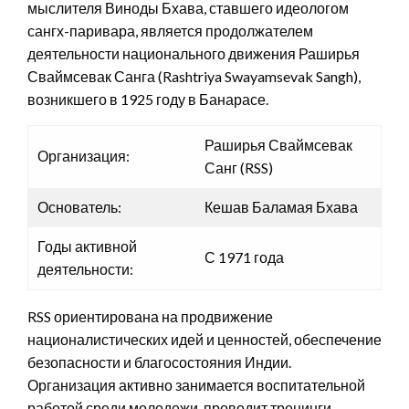
мыслителя Виноды Бхава, ставшего идеологом
сангх-паривара, является продолжателем
деятельности национального движения Раширья
Сваймсевак Санга (Rashtriya Swayamsevak Sangh),
возникшего в 1925 году в Банарасе.
Раширья Сваймсевак
Организация:
Санг (RSS)
Основатель:
Кешав Баламая Бхава
Годы активной
С 1971 года
деятельности:
RSS ориентирована на продвижение
националистических идей и ценностей, обеспечение
безопасности и благосостояния Индии.
Организация активно занимается воспитательной
работой среди молодежи, проводит тренинги,