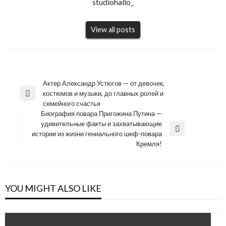
studiohallo_
View all posts
Навигация
Актер Александр Устюгов — от девочек,
костюмов и музыки, до главных ролей и
по
Previous
семейного счастья
Post
записям
Биография повара Пригожина Путина —
удивительные факты и захватывающие
Next
истории из жизни гениального шеф-повара
Post
Кремля!
YOU MIGHT ALSO LIKE