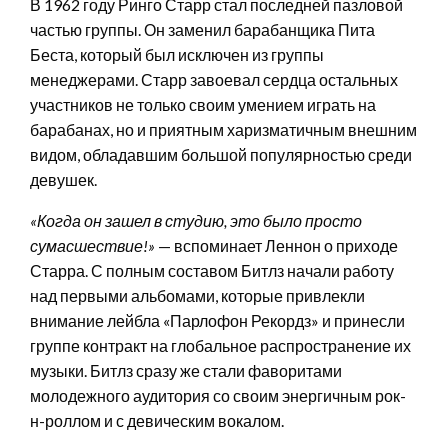
В 1962 году Ринго Старр стал последней пазловой
частью группы. Он заменил барабанщика Пита
Беста, который был исключен из группы
менеджерами. Старр завоевал сердца остальных
участников не только своим умением играть на
барабанах, но и приятным харизматичным внешним
видом, обладавшим большой популярностью среди
девушек.
«Когда он зашел в студию, это было просто
сумасшествие!»
— вспоминает Леннон о приходе
Старра. С полным составом Битлз начали работу
над первыми альбомами, которые привлекли
внимание лейбла «Парлофон Рекордз» и принесли
группе контракт на глобальное распространение их
музыки. Битлз сразу же стали фаворитами
молодежного аудитория со своим энергичным рок-
н-роллом и с девическим вокалом.