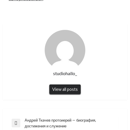
studiohallo_
View all posts
Навигация
Андрей Ткачев протоиерей — биография,
Previous
достижения и служение
по