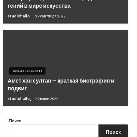
гений в мире искусства
studiohallo_
29 сентября 2022
UNCATEGORISED
Амет хан султан — краткая биография и
подвиг
studiohallo_
29 июня 2022
Поиск
Поиск