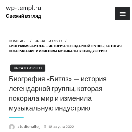
Перейти
wp-templ.ru
к
Свежий взгляд
содержимому
HOMEPAGE
UNCATEGORISED
БИОГРАФИЯ «БИТЛЗ» — ИСТОРИЯ ЛЕГЕНДАРНОЙ ГРУППЫ, КОТОРАЯ
ПОКОРИЛА МИР И ИЗМЕНИЛА МУЗЫКАЛЬНУЮ ИНДУСТРИЮ
UNCATEGORISED
Биография «Битлз» — история
легендарной группы, которая
покорила мир и изменила
музыкальную индустрию
Posted
studiohallo_
18 августа 2022
on