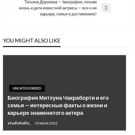
Post
Татьяна Доронина — биография, личная
записям
жизнь и дети известной актрисы — все о ее
Next
карьере, семье и достижениях!
Post
YOU MIGHT ALSO LIKE
UNCATEGORISED
Биография Митхуна Чакраборти и его
семья — интересные факты о жизни и
карьере знаменитого актера
studiohallo_
19 июля 2022