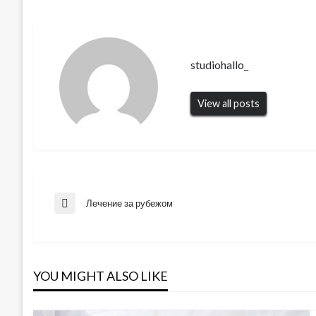
studiohallo_
View all posts
Навигация
Лечение за рубежом
Previous
Post
по
YOU MIGHT ALSO LIKE
записям