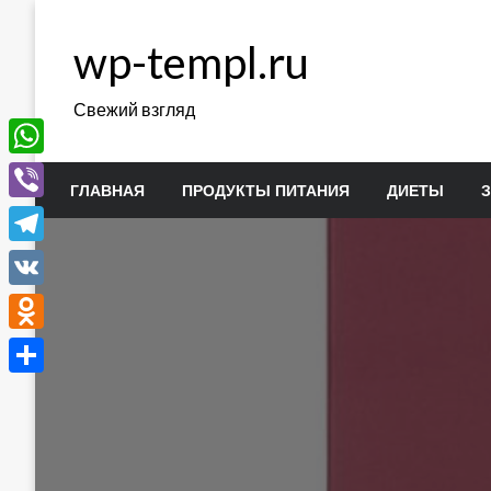
Перейти
к
wp-templ.ru
содержимому
Свежий взгляд
WhatsApp
ГЛАВНАЯ
ПРОДУКТЫ ПИТАНИЯ
ДИЕТЫ
Viber
Telegram
VK
Odnoklassniki
Отправить