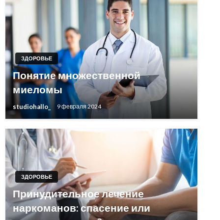
ЗДОРОВЬЕ
Понятие множественной
миеломы
studiohallo_
9 февраля 2024
ЗДОРОВЬЕ
Принудительное лечение
наркоманов: спасение или