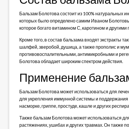
Бальзам Болотова состоит из 100% натуральных и
которых было определено самим Иваном Болотовы
которое богато витамином С, каротином и другими
Кроме того, в состав бальзама входят экстракты та
шалфей, зверобой, душица, а также прополис и мум
противовоспалительными, антимикробными и реге
Болотова обладает широким спектром действия.
Применение бальза
Бальзам Болотова может использоваться для лечен
для укрепления иммунной системы и поддержания 
насморке, гриппе, простуде, кашле и других респи
Также бальзам Болотова может использоваться для
растяжениях, ушибах и других травмах. Он также п