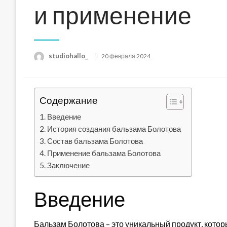
и применение
Posted
studiohallo_
20 февраля 2024
on
Содержание
Введение
История создания бальзама Болотова
Состав бальзама Болотова
Применение бальзама Болотова
Заключение
Введение
Бальзам Болотова – это уникальный продукт, котор