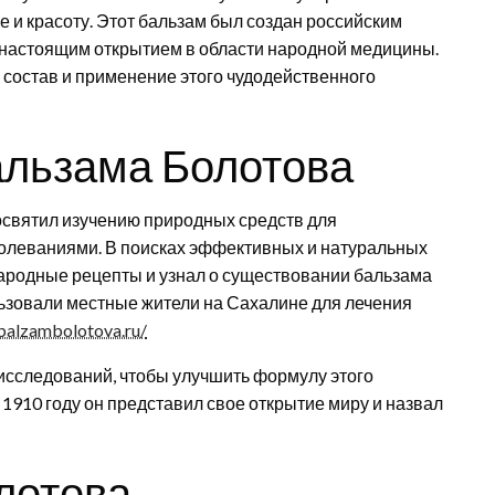
 и красоту. Этот бальзам был создан российским
настоящим открытием в области народной медицины.
состав и применение этого чудодейственного
альзама Болотова
освятил изучению природных средств для
олеваниями. В поисках эффективных и натуральных
народные рецепты и узнал о существовании бальзама
льзовали местные жители на Сахалине для лечения
/balzambolotova.ru/
исследований, чтобы улучшить формулу этого
1910 году он представил свое открытие миру и назвал
лотова