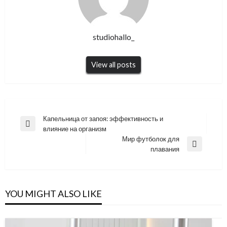
studiohallo_
View all posts
Навигация
Капельница от запоя: эффективность и
Previous
влияние на организм
по
Post
Мир футболок для
записям
Next
плавания
Post
YOU MIGHT ALSO LIKE