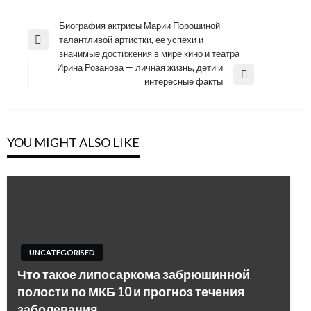
Навигация
Биография актрисы Марии Порошиной —
талантливой артистки, ее успехи и
по
Previous
значимые достижения в мире кино и театра
Post
записям
Ирина Розанова — личная жизнь, дети и
Next
интересные факты
Post
YOU MIGHT ALSO LIKE
UNCATEGORISED
Что такое липосаркома забрюшинной
полости по МКБ 10 и прогноз течения
заболевания