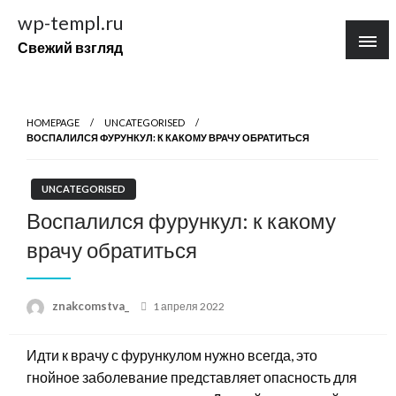
Перейти
wp-templ.ru
к
Свежий взгляд
содержимому
HOMEPAGE
UNCATEGORISED
ВОСПАЛИЛСЯ ФУРУНКУЛ: К КАКОМУ ВРАЧУ ОБРАТИТЬСЯ
UNCATEGORISED
Воспалился фурункул: к какому
врачу обратиться
Posted
znakcomstva_
1 апреля 2022
on
Идти к врачу с фурункулом нужно всегда, это
гнойное заболевание представляет опасность для