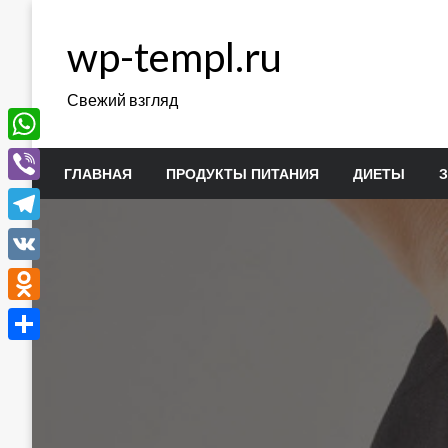
Перейти
к
wp-templ.ru
содержимому
Свежий взгляд
WhatsApp
ГЛАВНАЯ
ПРОДУКТЫ ПИТАНИЯ
ДИЕТЫ
Viber
Telegram
VK
Odnoklassniki
Отправить