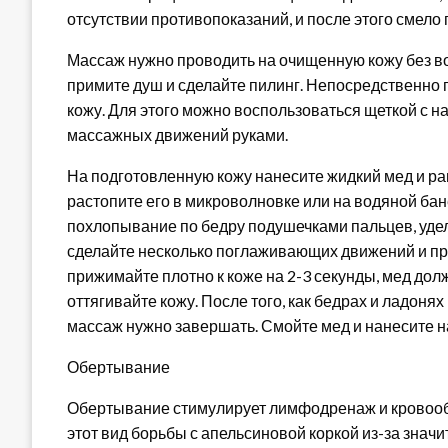
отсутствии противопоказаний, и после этого смело 
Массаж нужно проводить на очищенную кожу без в
примите душ и сделайте пилинг. Непосредственно
кожу. Для этого можно воспользоваться щеткой с н
массажных движений руками.
На подготовленную кожу нанесите жидкий мед и ра
растопите его в микроволновке или на водяной бан
похлопывание по бедру подушечками пальцев, удел
сделайте несколько поглаживающих движений и пр
прижимайте плотно к коже на 2-3 секунды, мед дол
оттягивайте кожу. После того, как бедрах и ладоня
массаж нужно завершать. Смойте мед и нанесите 
Обертывание
Обертывание стимулирует лимфодренаж и кровоо
этот вид борьбы с апельсиновой коркой из-за знач