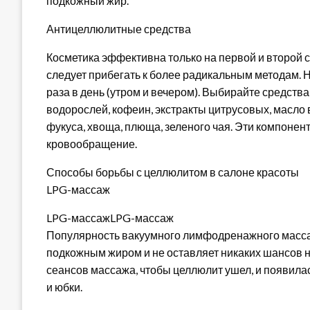
подкожный жир.
Антицеллюлитные средства
Косметика эффективна только на первой и второй 
следует прибегать к более радикальным методам. 
раза в день (утром и вечером). Выбирайте средст
водорослей, кофеин, экстракты цитрусовых, масло 
фукуса, хвоща, плюща, зеленого чая. Эти компоне
кровообращение.
Способы борьбы с целлюлитом в салоне красоты
LPG-массаж
LPG-массажLPG-массаж
Популярность вакуумного лимфодренажного масса
подкожным жиром и не оставляет никаких шансов н
сеансов массажа, чтобы целлюлит ушел, и появила
и юбки.