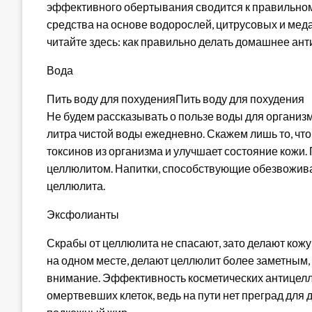
эффективного обертывания сводится к правильном
средства на основе водорослей, цитрусовых и мед
читайте здесь: как правильно делать домашнее ан
Вода
Пить воду для похуденияПить воду для похудения
Не будем рассказывать о пользе воды для организма 
литра чистой воды ежедневно. Скажем лишь то, чт
токсинов из организма и улучшает состояние кожи.
целлюлитом. Напитки, способствующие обезвоживан
целлюлита.
Эксфолианты
Скрабы от целлюлита не спасают, зато делают кожу
на одном месте, делают целлюлит более заметным, а
внимание. Эффективность косметических антицелл
омертвевших клеток, ведь на пути нет преград дл