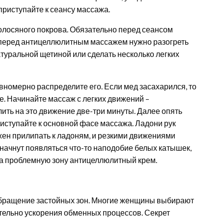
приступайте к сеансу массажа.
олосяного покрова. Обязательно перед сеансом
 перед антицеллюлитным массажем нужно разогреть
атуральной щетиной или сделать несколько легких
вномерно распределите его. Если мед засахарился, то
е. Начинайте массаж с легких движений –
ить на это движение две-три минуты. Далее опять
иступайте к основной фасе массажа. Ладони рук
жен прилипать к ладоням, и резкими движениями
х начнут появляться что-то наподобие белых катышек,
на проблемную зону антицеллюлитный крем.
бращение застойных зон. Многие женщины выбирают
ительно ускорения обменных процессов. Секрет