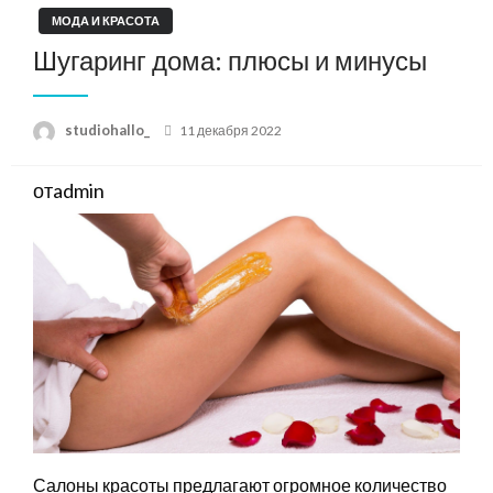
МОДА И КРАСОТА
Шугаринг дома: плюсы и минусы
Posted
studiohallo_
11 декабря 2022
on
отadmin
Салоны красоты предлагают огромное количество