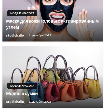
МОДА И КРАСОТА
Маска для кожи головы с активированным
углем
studiohallo_
11 декабря 2022
МОДА И КРАСОТА
Модные сумки
studiohallo_
11 декабря 2022