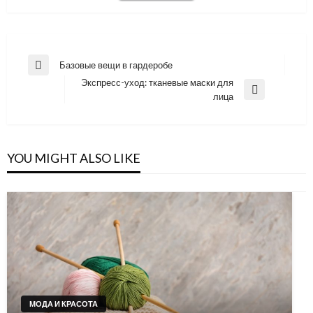
Навигация
Базовые вещи в гардеробе
Previous
по
Экспресс-уход: тканевые маски для
Post
Next
лица
записям
Post
YOU MIGHT ALSO LIKE
МОДА И КРАСОТА