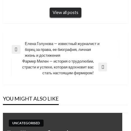
View all posts
Навигация
Елена Голунова — известный журналист и
борец за права, ее биография, личная
по
Previous
жизнь и достижения
Post
записям
Фармер Милен — история о трудолюбии,
страсти и успехе, которая вдохновит вас
Next
стать настоящим фермером!
Post
YOU MIGHT ALSO LIKE
UNCATEGORISED