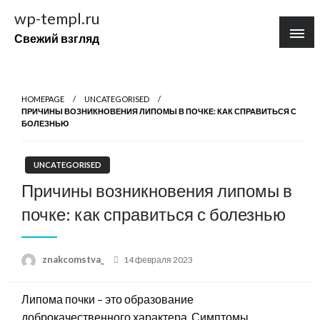
Перейти
wp-templ.ru
к
Свежий взгляд
содержимому
HOMEPAGE
UNCATEGORISED
ПРИЧИНЫ ВОЗНИКНОВЕНИЯ ЛИПОМЫ В ПОЧКЕ: КАК СПРАВИТЬСЯ С
БОЛЕЗНЬЮ
UNCATEGORISED
Причины возникновения липомы в
почке: как справиться с болезнью
Posted
znakcomstva_
14 февраля 2023
on
Липома почки – это образование
доброкачественного характера. Симптомы