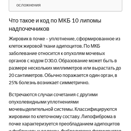
осложнения
Что такое и код по МКБ 10 липомы
надпочечников
Жировик в почке – уплотнение, сформированное из
клеток жировой ткани адипоцитов. По МКБ
заболевание относится к опухолям мочевых
органов с кодом D30.0. Образование может быть в
размере нескольких миллиметров или вырастать до
20 сантиметров. Обычно поражается один орган, в
25% болезнь возникает симметрично.
Встречаются случаи сочетания с другими
опухолевидными уплотнениями
мочевыделительной системы. Классифицируются
жировики по клеточному составу. Липофиброма в
почке характеризуется преобладанием адипоцитов
и фибриновых волокон. Фибролипома формируется