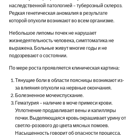
наследственной патологией – туберозный склероз.
Редкая генетическая аномалия в результате
которой опухоли возникают во всем организме.
Небольшое липомы почек не нарушает
жизнедеятельность человека, симптоматика не
выражена. Больные живут многие годы и не
подозревают о состоянии.
По мере роста проявляется клиническая картина:
Тянущие боли в области поясницы возникают из-
за влияния опухоли на нервные окончания.
Болезненное мочеиспускание.
Гематурия – наличие в моче примеси крови.
Уплотнение продавливает вены и капилляры
почки. Выделяющаяся кровь окрашивает урину от
светло-розового до цвета мясных помоев.
Насыщенность говорит об опасности процесса.