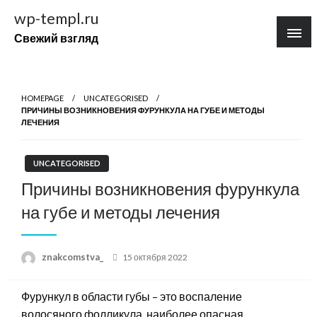
Перейти
wp-templ.ru
к
Свежий взгляд
содержимому
HOMEPAGE
UNCATEGORISED
ПРИЧИНЫ ВОЗНИКНОВЕНИЯ ФУРУНКУЛА НА ГУБЕ И МЕТОДЫ
ЛЕЧЕНИЯ
UNCATEGORISED
Причины возникновения фурункула
на губе и методы лечения
Posted
znakcomstva_
15 октября 2022
on
Фурункул в области губы – это воспаление
волосяного фолликула, наиболее опасная