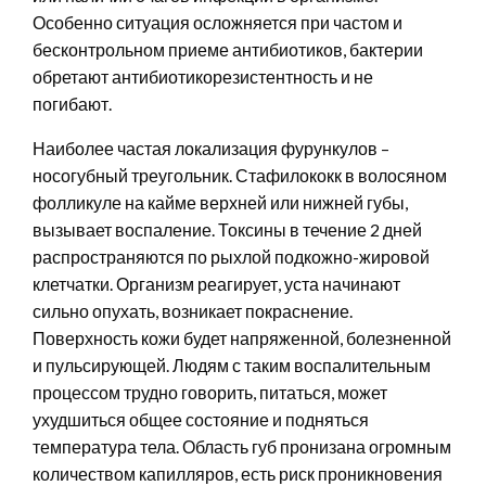
Особенно ситуация осложняется при частом и
бесконтрольном приеме антибиотиков, бактерии
обретают антибиотикорезистентность и не
погибают.
Наиболее частая локализация фурункулов –
носогубный треугольник. Стафилококк в волосяном
фолликуле на кайме верхней или нижней губы,
вызывает воспаление. Токсины в течение 2 дней
распространяются по рыхлой подкожно-жировой
клетчатки. Организм реагирует, уста начинают
сильно опухать, возникает покраснение.
Поверхность кожи будет напряженной, болезненной
и пульсирующей. Людям с таким воспалительным
процессом трудно говорить, питаться, может
ухудшиться общее состояние и подняться
температура тела. Область губ пронизана огромным
количеством капилляров, есть риск проникновения