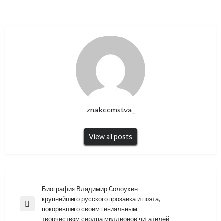
znakcomstva_
View all posts
Навигация
Биография Владимир Солоухин —
крупнейшего русского прозаика и поэта,
по
Previous
покорившего своим гениальным
записям
Post
творчеством сердца миллионов читателей