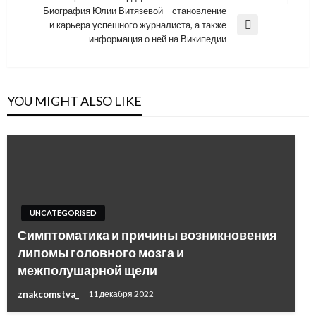
Биография Юлии Витязевой – становление
и карьера успешного журналиста, а также
Next
информация о ней на Википедии
Post
YOU MIGHT ALSO LIKE
UNCATEGORISED
Симптоматика и причины возникновения
липомы головного мозга и
межполушарной щели
znakcomstva_
11 декабря 2022