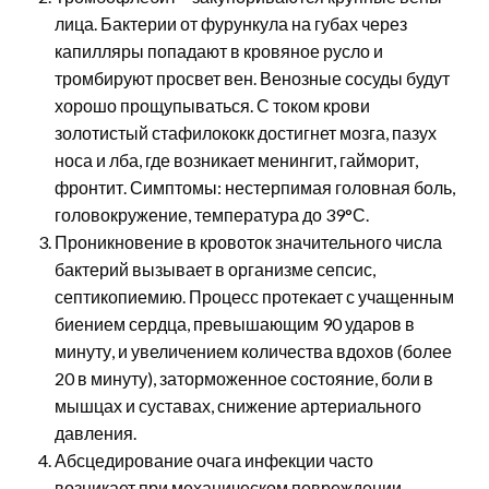
лица. Бактерии от фурункула на губах через
капилляры попадают в кровяное русло и
тромбируют просвет вен. Венозные сосуды будут
хорошо прощупываться. С током крови
золотистый стафилококк достигнет мозга, пазух
носа и лба, где возникает менингит, гайморит,
фронтит. Симптомы: нестерпимая головная боль,
головокружение, температура до 39°С.
Проникновение в кровоток значительного числа
бактерий вызывает в организме сепсис,
септикопиемию. Процесс протекает с учащенным
биением сердца, превышающим 90 ударов в
минуту, и увеличением количества вдохов (более
20 в минуту), заторможенное состояние, боли в
мышцах и суставах, снижение артериального
давления.
Абсцедирование очага инфекции часто
возникает при механическом повреждении