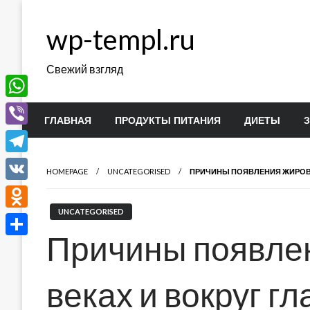
Перейти
к
wp-templ.ru
содержимому
Свежий взгляд
WhatsApp
ГЛАВНАЯ
ПРОДУКТЫ ПИТАНИЯ
ДИЕТЫ
Viber
Telegram
HOMEPAGE
UNCATEGORISED
ПРИЧИНЫ ПОЯВЛЕНИЯ ЖИРОВИ
VK
UNCATEGORISED
Odnoklassniki
Причины появле
Отправить
веках и вокруг гл