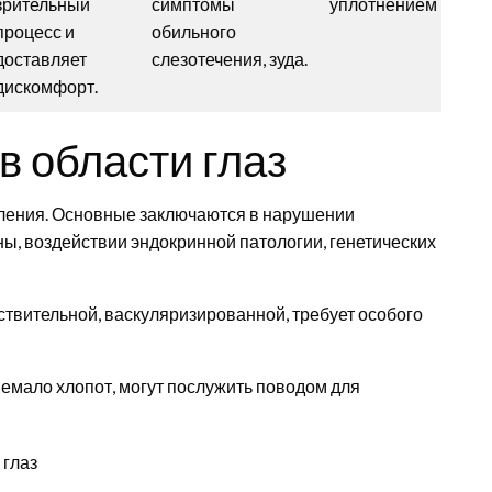
зрительный
симптомы
уплотнением в цент
процесс и
обильного
доставляет
слезотечения, зуда.
дискомфорт.
в области глаз
ления. Основные заключаются в нарушении
ны, воздействии эндокринной патологии, генетических
вствительной, васкуляризированной, требует особого
емало хлопот, могут послужить поводом для