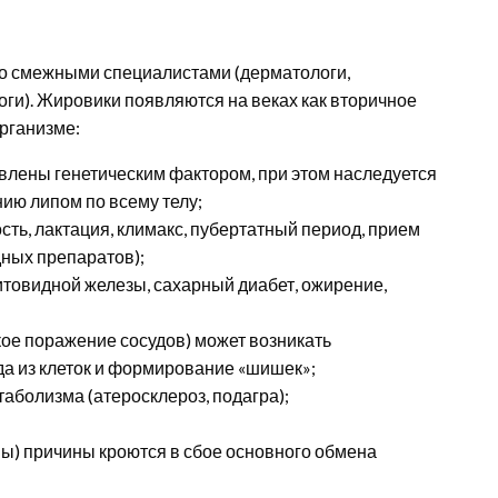
со смежными специалистами (дерматологи,
оги). Жировики появляются на веках как вторичное
организме:
влены генетическим фактором, при этом наследуется
ию липом по всему телу;
ть, лактация, климакс, пубертатный период, прием
ных препаратов);
итовидной железы, сахарный диабет, ожирение,
ое поражение сосудов) может возникать
а из клеток и формирование «шишек»;
аболизма (атеросклероз, подагра);
мы) причины кроются в сбое основного обмена