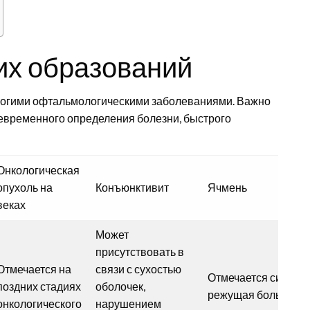
гих образований
ногими офтальмологическими заболеваниями. Важно
евременного определения болезни, быстрого
Онкологическая
опухоль на
Конъюнктивит
Ячмень
веках
Может
присутствовать в
Отмечается на
связи с сухостью
Отмечается сильна
поздних стадиях
оболочек,
режущая боль пост
онкологического
нарушением