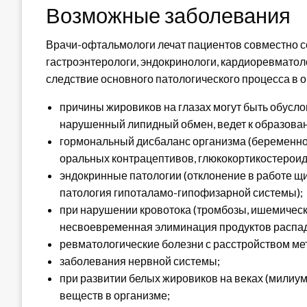
Возможные заболевания
Врачи-офтальмологи лечат пациентов совместно 
гастроэнтерологи, эндокринологи, кардиоревматол
следствие основного патологического процесса в 
причины жировиков на глазах могут быть обусло
нарушенный липидный обмен, ведет к образован
гормональный дисбаланс организма (беременнос
оральных контрацептивов, глюкокортикостероид
эндокринные патологии (отклонение в работе щ
патология гипоталамо-гипофизарной системы);
при нарушении кровотока (тромбозы, ишемическ
несвоевременная элиминация продуктов распад
ревматологические болезни с расстройством мет
заболевания нервной системы;
при развитии белых жировиков на веках (милиу
веществ в организме;