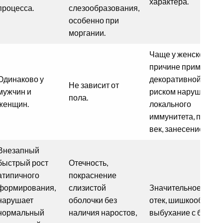
характера.
процесса.
слезообразования,
особенно при
моргании.
Чаще у женского по
причине применен
Одинаково у
декоративной косме
Не зависит от
мужчин и
риском нарушения
пола.
женщин.
локального
иммунитета, повре
век, занесением ин
Внезапный
быстрый рост
Отечность,
атипичного
покраснение
формирования,
слизистой
Значительное покр
нарушает
оболочки без
отек, шишкообразн
нормальный
наличия наростов,
выбухание с белым