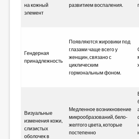
на кожный
развитием воспаления.
элемент
Появляются жировики под
глазами чаще всего у
Гендерная
женщин, связано с
принадлежность
циклическим
гормональным фоном.
Медленное возникновение
Визуальные
микрообразований, бело-
изменения кожи,
желтого цвета, которые
слизистых
постепенно
оболочек в