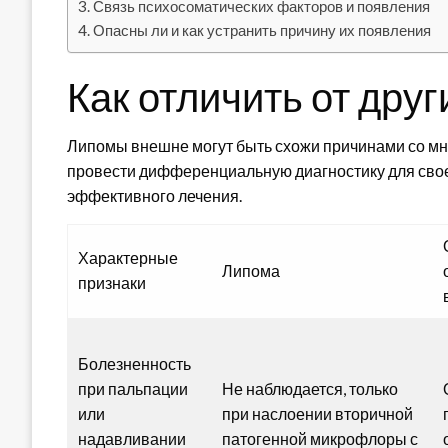
Связь психосоматических факторов и появления
Опасны ли и как устранить причину их появления
Как отличить от дру
Липомы внешне могут быть схожи причинами со м
провести дифференциальную диагностику для сво
эффективного лечения.
Характерные
Липома
признаки
Болезненность
при пальпации
Не наблюдается, только
или
при наслоении вторичной
надавливании
патогенной микрофлоры с