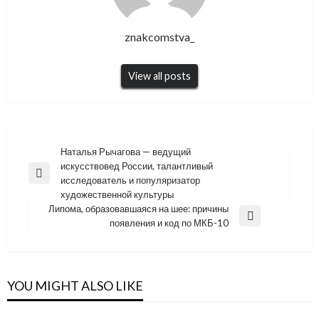
znakcomstva_
View all posts
Навигация
Наталья Рычагова — ведущий
искусствовед России, талантливый
по
Previous
исследователь и популяризатор
записям
Post
художественной культуры
Липома, образовавшаяся на шее: причины
Next
появления и код по МКБ-10
Post
YOU MIGHT ALSO LIKE