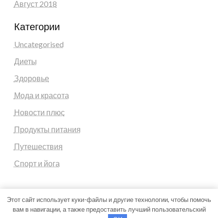
Август 2018
Категории
Uncategorised
Диеты
Здоровье
Мода и красота
Новости плюс
Продукты питания
Путешествия
Спорт и йога
Этот сайт использует куки-файлы и другие технологии, чтобы помочь
вам в навигации, а также предоставить лучший пользовательский
Theme by Silk Themes