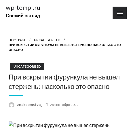
Перейти
wp-templ.ru
к
Свежий взгляд
содержимому
HOMEPAGE
UNCATEGORISED
ПРИ ВСКРЫТИИ ФУРУНКУЛА НЕ ВЫШЕЛ СТЕРЖЕНЬ: НАСКОЛЬКО ЭТО
ОПАСНО
UNCATEGORISED
При вскрытии фурункула не вышел
стержень: насколько это опасно
Posted
znakcomstva_
28 сентября 2022
on