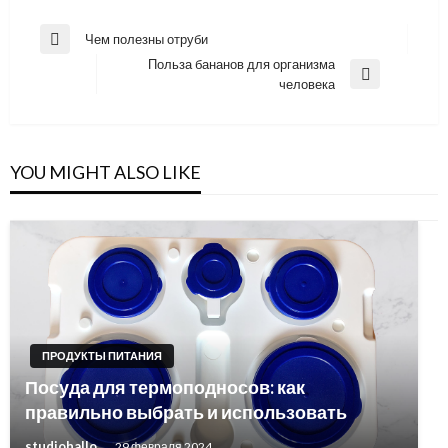
Навигация
Чем полезны отруби
Previous
по
Польза бананов для организма
Post
Next
человека
записям
Post
YOU MIGHT ALSO LIKE
ПРОДУКТЫ ПИТАНИЯ
Посуда для термоподносов: как
правильно выбрать и использовать
studiohallo_
29 февраля 2024