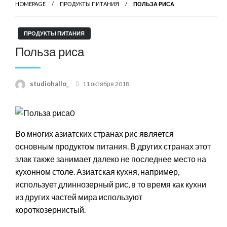
HOMEPAGE
ПРОДУКТЫ ПИТАНИЯ
ПОЛЬЗА РИСА
ПРОДУКТЫ ПИТАНИЯ
Польза риса
Posted
studiohallo_
11 октября 2018
on
Во многих азиатских странах рис является
основным продуктом питания. В других странах этот
злак также занимает далеко не последнее место на
кухонном столе. Азиатская кухня, например,
использует длиннозерный рис, в то время как кухни
из других частей мира используют
короткозернистый.