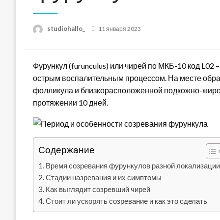
Posted
studiohallo_
11 января 2023
on
Фурункул (furunculus) или чирей по МКБ-10 код L0
острым воспалительным процессом. На месте обра
фолликула и близкорасположенной подкожно-жиров
протяжении 10 дней.
Содержание
Время созревания фурункулов разной локализаци
Стадии назревания и их симптомы
Как выглядит созревший чирей
Стоит ли ускорять созревание и как это сделать