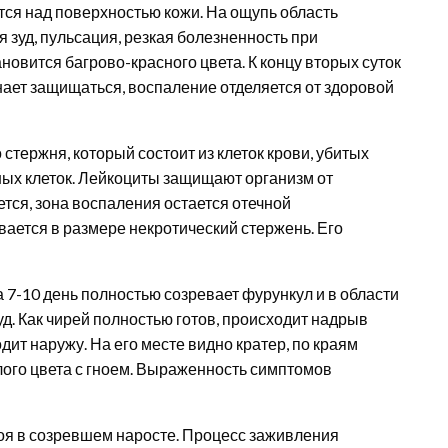
ся над поверхностью кожи. На ощупь область
 зуд, пульсация, резкая болезненность при
новится багрово-красного цвета. К концу вторых суток
нает защищаться, воспаление отделяется от здоровой
стержня, который состоит из клеток крови, убитых
ых клеток. Лейкоциты защищают организм от
тся, зона воспаления остается отечной
вается в размере некротический стержень. Его
а 7-10 день полностью созревает фурункул и в области
д. Как чирей полностью готов, происходит надрыв
ит наружу. На его месте видно кратер, по краям
лого цвета с гноем. Выраженность симптомов
оя в созревшем наросте. Процесс заживления