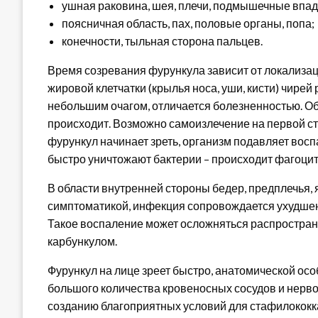
ушная раковина, шея, плечи, подмышечные впа
поясничная область, пах, половые органы, попа;
конечности, тыльная сторона пальцев.
Время созревания фурункула зависит от локализа
жировой клетчатки (крылья носа, уши, кисти) чире
небольшим очагом, отличается болезненностью. Об
происходит. Возможно самоизлечение на первой ста
фурункул начинает зреть, организм подавляет вос
быстро уничтожают бактерии – происходит фагоцит
В области внутренней стороны бедер, предплечья,
симптоматикой, инфекция сопровождается ухудше
Такое воспаление может осложняться распростран
карбункулом.
Фурункул на лице зреет быстро, анатомической осо
большого количества кровеносных сосудов и нервов
созданию благоприятных условий для стафилококка