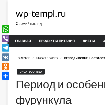
Перейти
к
wp-templ.ru
содержимому
Свежий взгляд
WhatsApp
ГЛАВНАЯ
ПРОДУКТЫ ПИТАНИЯ
ДИЕТЫ
Viber
Telegram
HOMEPAGE
UNCATEGORISED
ПЕРИОД И ОСОБЕННОСТИ СОЗ
VK
UNCATEGORISED
Odnoklassniki
Период и особен
Отправить
фурункула