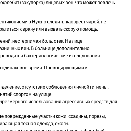
флебит (закупорка) лицевых вен, что может повлечь
ептикопиемию Нужно следить, как зреет чирей, не
атиться к врачу или вызвать скорую помощь.
ний, нестерпимая боль, отек. На лице
азничных вен. В больнице дополнительно
проводятся бактериологические исследования.
но одинаковое время. Провоцирующими и
деление, отсутствие соблюдения личной гигиены.
нятий спортом на улице.
 чрезмерного использования агрессивных средств для
ые поврежденные участки кожи: ссадины, порезы,
тирающая тесная одежда, ожоги.
сладости), трансгенных жиров (чипсы, фастфуд).