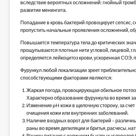
вследствие вероятных осложнений: гнойный тромбо
развитие менингита.
Попадание в кровь бактерий провоцирует сепсис, с
пропустить начальные проявления осложнений, обр
Повышается температура тела до критических значе
прощупываются плотные нити угловой, лицевой, гл
определяется лейкоцитоз крови, ускоренная СОЭ, 
Фурункул любой локализации зреет приблизитель
способствующими факторами являются:
Жаркая погода, провоцирующая обильное потоот
Характерно образование фурункула во время за
Изменение pH кожи в щелочную сторону, за счет
очищения кожи или внутренних заболеваний.
Наличие входных ворот для бактерий – различн
раны во время депиляции и бритья, расчесы, на
Рацион питания с излишком быстрых углеводов (