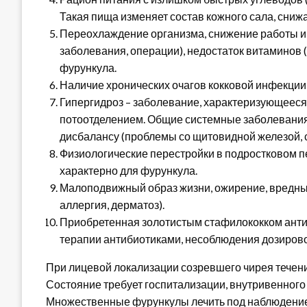
Такая пища изменяет состав кожного сала, сни
Переохлаждение организма, снижение работы 
заболевания, операции), недостаток витаминов 
фурункула.
Наличие хронических очагов кокковой инфекции 
Гипергидроз – заболевание, характеризующеес
потоотделением. Общие системные заболевания
дисбалансу (проблемы со щитовидной железой, 
Физиологические перестройки в подростковом пе
характерно для фурункула.
Малоподвижный образ жизни, ожирение, вредные
аллергия, дерматоз).
Приобретенная золотистым стафилококком анти
терапии антибиотиками, несоблюдения дозирово
При лицевой локализации созревшего чирея течени
Состояние требует госпитализации, внутривенного
Множественные фурункулы лечить под наблюдение