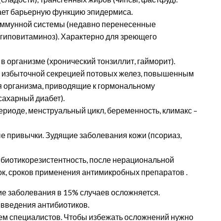
жает барьерную функцию эпидермиса.
иммунной системы (недавно перенесенные
(гиповитаминоз). Характерно для зреющего
в организме (хронический тонзиллит, гайморит).
я избыточной секрецией потовых желез, повышенным
 организма, приводящие к гормональному
сахарный диабет).
риоде, менструальный цикл, беременность, климакс –
 привычки. Зудящие заболевания кожи (псориаз,
биотикорезистентность, после нерациональной
к, сроков применения антимикробных препаратов .
е заболевания в 15% случаев осложняется.
 введения антибиотиков.
м специалистов. Чтобы избежать осложнений нужно