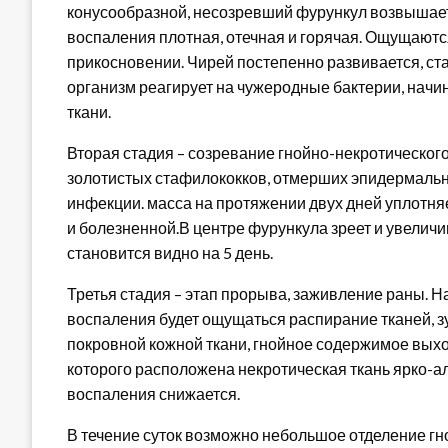
конусообразной, несозревший фурункул возвышает
воспаления плотная, отечная и горячая. Ощущаются
прикосновении. Чирей постепенно развивается, ста
организм реагирует на чужеродные бактерии, начи
ткани.
Вторая стадия – созревание гнойно-некротического 
золотистых стафилококков, отмерших эпидермальн
инфекции. масса на протяжении двух дней уплотняе
и болезненной.В центре фурункула зреет и увеличи
становится видно на 5 день.
Третья стадия – этап прорыва, заживление раны. Н
воспаления будет ощущаться распирание тканей, зу
покровной кожной ткани, гнойное содержимое выход
которого расположена некротическая ткань ярко-а
воспаления снижается.
В течение суток возможно небольшое отделение гн