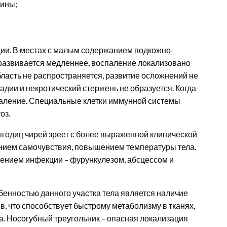
дины;
ции. В местах с малым содержанием подкожно-
й развивается медленнее, воспаление локализовано
ласть не распространяется, развитие осложнений не
дии и некротический стержень не образуется. Когда
паление. Специальные клетки иммунной системы
оз.
 ягодиц чирей зреет с более выраженной клинической
нием самочувствия, повышением температуры тела.
ением инфекции – фурункулезом, абсцессом и
бенностью данного участка тела является наличие
, что способствует быстрому метаболизму в тканях,
. Носогубный треугольник – опасная локализация