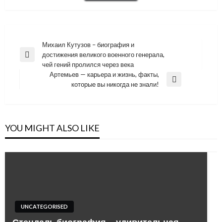
Навигация
Михаил Кутузов – биография и
достижения великого военного генерала,
по
Previous
чей гений пролился через века
Post
записям
Артемьев — карьера и жизнь, факты,
Next
которые вы никогда не знали!
Post
YOU MIGHT ALSO LIKE
UNCATEGORISED