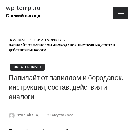
Перейти
wp-templ.ru
к
Свежий взгляд
содержимому
HOMEPAGE
UNCATEGORISED
ПАПИЛАЙТ ОТ ПАПИЛЛОМ И БОРОДАВОК: ИНСТРУКЦИЯ, СОСТАВ,
ДЕЙСТВИЯ И АНАЛОГИ
UNCATEGORISED
Папилайт от папиллом и бородавок:
инструкция, состав, действия и
аналоги
Posted
studiohallo_
27 августа 2022
on